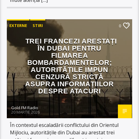
EXTERNE
STIRI
0
TREI FRANCEZI ARESTAȚI
ÎN DUBAI PENTRU
FILMAREA
BOMBARDAMENTELOR;
AUTORITĂȚILE IMPUN
CENZURĂ STRICTĂ
ASUPRA INFORMAȚIILOR
DESPRE ATACURI
Gold FM Radio
20 MARTIE 2026
În contextul escaladării conflictului din Orientul
Mijlociu, autoritățile din Dubai au arestat trei