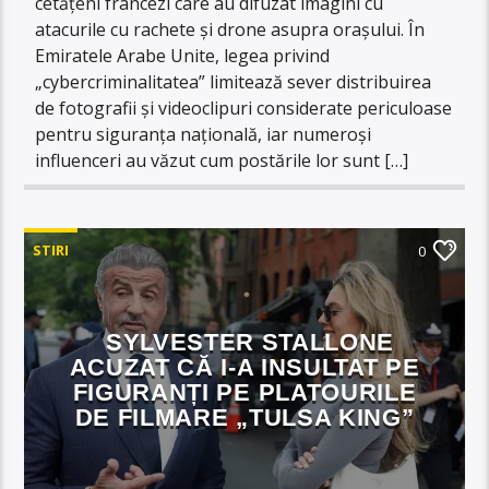
cetățeni francezi care au difuzat imagini cu
atacurile cu rachete și drone asupra orașului. În
Emiratele Arabe Unite, legea privind
„cybercriminalitatea” limitează sever distribuirea
de fotografii și videoclipuri considerate periculoase
pentru siguranța națională, iar numeroși
influenceri au văzut cum postările lor sunt […]
STIRI
0
SYLVESTER STALLONE
ACUZAT CĂ I-A INSULTAT PE
FIGURANȚI PE PLATOURILE
DE FILMARE „TULSA KING”