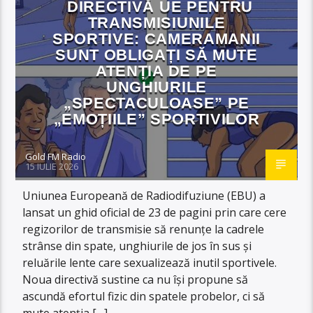
DIRECTIVĂ UE PENTRU
TRANSMISIUNILE
SPORTIVE: CAMERAMANII
SUNT OBLIGAȚI SĂ MUTE
ATENȚIA DE PE
UNGHIURILE
„SPECTACULOASE” PE
„EMOȚIILE” SPORTIVILOR
Gold FM Radio
15 IULIE 2026
Uniunea Europeană de Radiodifuziune (EBU) a
lansat un ghid oficial de 23 de pagini prin care cere
regizorilor de transmisie să renunțe la cadrele
strânse din spate, unghiurile de jos în sus și
reluările lente care sexualizează inutil sportivele.
Noua directivă sustine ca nu își propune să
ascundă efortul fizic din spatele probelor, ci să
mute atenția […]