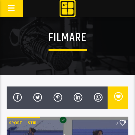
FILMARE
SPORT
STIRI
0