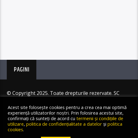
PAGINI
© Copyright 2025. Toate drepturile rezervate. SC
Angus Resources SRL
Acest site folosește cookies pentru a crea cea mai optimă
experiență utilizatorilor noștri. Prin folosirea acestui site,
confirmați că sunteți de acord cu
termenii și condițiile de
utilizare
,
politica de confidențialitate a datelor
și
politica
cookies
.