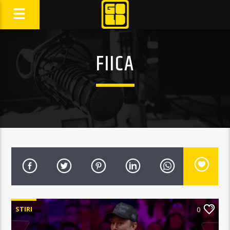
FIICA
STIRI
0