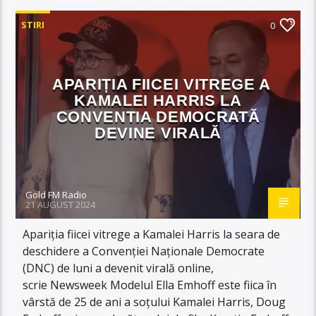
STIRI
0
APARIȚIA FIICEI VITREGE A
KAMALEI HARRIS LA
CONVENTIA DEMOCRATĂ
DEVINE VIRALĂ
Gold FM Radio
21 AUGUST 2024
Apariția fiicei vitrege a Kamalei Harris la seara de
deschidere a Convenției Naționale Democrate
(DNC) de luni a devenit virală online,
scrie Newsweek Modelul Ella Emhoff este fiica în
vârstă de 25 de ani a soțului Kamalei Harris, Doug