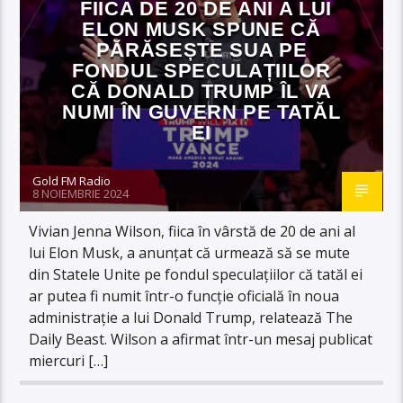
FIICA DE 20 DE ANI A LUI
ELON MUSK SPUNE CĂ
PĂRĂSEȘTE SUA PE
FONDUL SPECULAȚIILOR
CĂ DONALD TRUMP ÎL VA
NUMI ÎN GUVERN PE TATĂL
EI
Gold FM Radio
8 NOIEMBRIE 2024
Vivian Jenna Wilson, fiica în vârstă de 20 de ani al
lui Elon Musk, a anunțat că urmează să se mute
din Statele Unite pe fondul speculațiilor că tatăl ei
ar putea fi numit într-o funcție oficială în noua
administrație a lui Donald Trump, relatează The
Daily Beast. Wilson a afirmat într-un mesaj publicat
miercuri […]