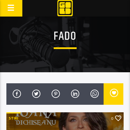
FADO
STIRI
0