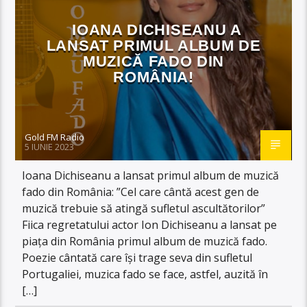
IOANA DICHISEANU A
LANSAT PRIMUL ALBUM DE
MUZICĂ FADO DIN
ROMÂNIA!
Gold FM Radio
5 IUNIE 2023
Ioana Dichiseanu a lansat primul album de muzică
fado din România: ”Cel care cântă acest gen de
muzică trebuie să atingă sufletul ascultătorilor”
Fiica regretatului actor Ion Dichiseanu a lansat pe
piața din România primul album de muzică fado.
Poezie cântată care își trage seva din sufletul
Portugaliei, muzica fado se face, astfel, auzită în
[…]