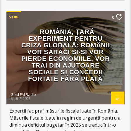
STIRI
0
ROMÂNIA, ȚARĂ
EXPERIMENT PENTRU
CRIZA GLOBALĂ: ROMÂNII
VOR SĂRĂCI SI-SI VOR
PIERDE ECONOMIILE, VOR
TRAI DIN AJUTOARE
SOCIALE SI CONCEDII
FORTATE FĂRĂ PLATĂ
Gold FM Radio
6 IULIE 2025
Experții fac praf măsurile fiscale luate în România.
Măsurile fiscale luate în regim de urgenţă pentru a
diminua deficitul bugetar în 2025 se traduc într-o