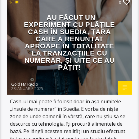
STIRI
0
AU FĂCUT UN
EXPERIMENT CU PLĂȚILE
CASH ÎN SUEDIA, ȚARA
CARE A RENUNȚAT
APROAPE ÎN TOTALITATE
LA TRANZACȚIILE CU
NUMERAR, ȘI UITE CE AU
PĂȚIT!
Gold FM Radio
28 IANUARIE 2025
Cash-ul mai poate fi folosit doar în așa numitele
„insule de numerar” în Suedia. E vorba de niște
zone de unde oamenii în vârstă, care nu știu să se
descurce cu tehnologia, îți procură alimentele de
bază. Pe lângă acestea realități un studiu efectuat
în țara scandinavă a dat peste cap toate datele