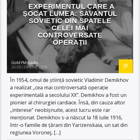
EXPERIMENTUL CARE A
ȘOCAT LUMEA: SAVANTUL
SOVIETIC DIN SPATELE
CELEI MAI
CONTROVERSATE
OPERAȚII
Gold FM Radio
26 DECEMBRIE 2025
În 1954, omul de știință sovietic Vladimir Demikhov
a realizat „cea mai controversată operație
experimentală a secolului XX”. Demikhov a fost un
pionier al chirurgiei cardiace. Însă, din cauza altor
„interese” neobișnuite, acest lucru este rar
menționat. Demikhov s-a născut la 18 iulie 1916,
într-o familie de țărani din Yarizenskaia, un sat din
regiunea Voronej, […]