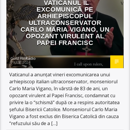
VATICANUL ÎL
EXCOMUNICĂ PE
ARHIEPISCOPUL
ULTRACONSERVATOR
CARLO MARIA VIGANO, UN
OPOZANT VIRULENT AL
PAPEI FRANCISC
Gold FM Radio
7 IULIE 2024
Vaticanul a anunţat vineri excomunicarea unui
arhiepiscop italian ultraconservator, monseniorul
Carlo Maria Vigano, în vârstă de 83 de ani, un
opozant virulent al Papei Francisc, condamnat cu
privire la o “schismă” după ce a respins autoritatea
şefului Bisericii Catolice. Monseniorul Carlo Maria
Vigano a fost exclus din Biserica Catolică din cauza
“refuzului său de a […]