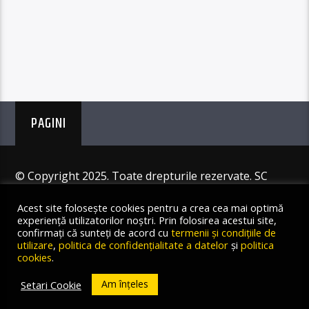
PAGINI
© Copyright 2025. Toate drepturile rezervate. SC
Angus Resources SRL
Acest site folosește cookies pentru a crea cea mai optimă
experiență utilizatorilor noștri. Prin folosirea acestui site,
confirmați că sunteți de acord cu
termenii și condițiile de
utilizare
,
politica de confidențialitate a datelor
și
politica
cookies
.
Am înțeles
Setari Cookie