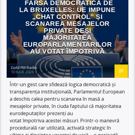
FARSA DEMOCRATICĂ DE
LA BRUXELLES: UE IMPUNE
„CHAT CONTROL” ȘI
SCANAREA MESAJELOR
PRIVATE DEȘI
MAJORITATEA
EUROPARLAMENTARILOR
AU VOTAT ÎMPOTRIVĂ
Gold FM Radio
10 IULIE 2026
Într-un gest care sfidează logica democratică și
transparența instituțională, Parlamentul European
a deschis calea pentru scanarea în masă a
mesajelor private, în ciuda faptului că majoritatea
eurodeputaților prezenți au
votat împotriva acestei măsuri. Printr-o manevră
procedurală rar utilizată, activată strategic în
ultima zi dinaintea vacanței de vară – o perioadă