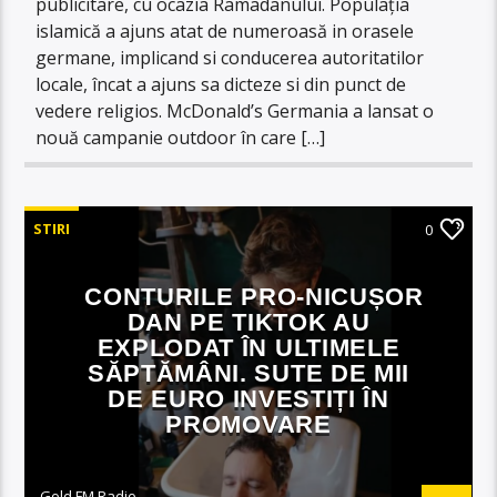
publicitare, cu ocazia Ramadanului. Populația
islamică a ajuns atat de numeroasă in orasele
germane, implicand si conducerea autoritatilor
locale, încat a ajuns sa dicteze si din punct de
vedere religios. McDonald’s Germania a lansat o
nouă campanie outdoor în care […]
STIRI
0
CONTURILE PRO-NICUȘOR
DAN PE TIKTOK AU
EXPLODAT ÎN ULTIMELE
SĂPTĂMÂNI. SUTE DE MII
DE EURO INVESTIȚI ÎN
PROMOVARE
Gold FM Radio