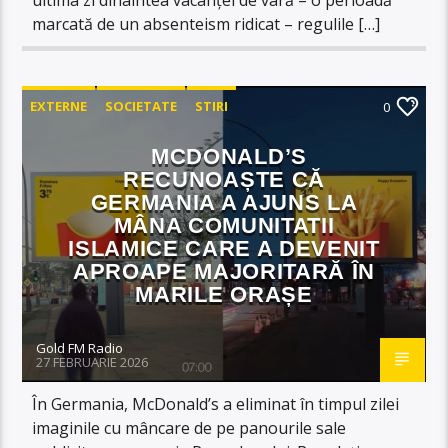
marcată de un absenteism ridicat – regulile […]
EXTERNE
SOCIETATE
STIRI
0
MCDONALD’S
RECUNOAȘTE CĂ
GERMANIA A AJUNS LA
MÂNA COMUNITATII
ISLAMICE CARE A DEVENIT
APROAPE MAJORITARĂ ÎN
MARILE ORAȘE
Gold FM Radio
27 FEBRUARIE 2026
În Germania, McDonald’s a eliminat în timpul zilei
imaginile cu mâncare de pe panourile sale