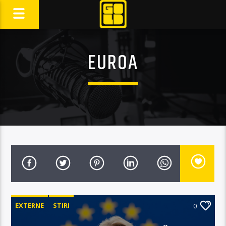
EUROA
EXTERNE
STIRI
0