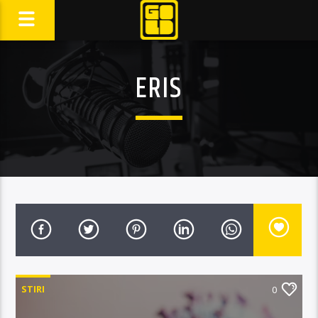
ERIS
STIRI
0