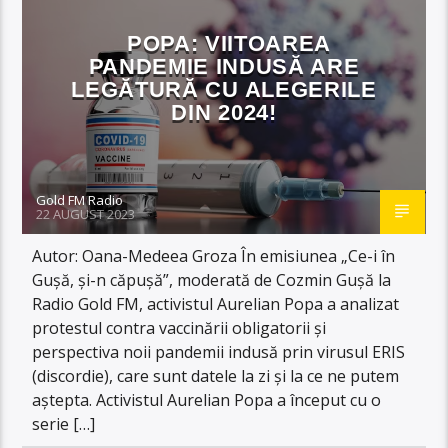
POPA: VIITOAREA
PANDEMIE INDUSĂ ARE
LEGĂTURĂ CU ALEGERILE
DIN 2024!
Gold FM Radio
22 AUGUST 2023
Autor: Oana-Medeea Groza În emisiunea „Ce-i în
Gușă, și-n căpușă”, moderată de Cozmin Gușă la
Radio Gold FM, activistul Aurelian Popa a analizat
protestul contra vaccinării obligatorii și
perspectiva noii pandemii indusă prin virusul ERIS
(discordie), care sunt datele la zi și la ce ne putem
aștepta. Activistul Aurelian Popa a început cu o
serie […]