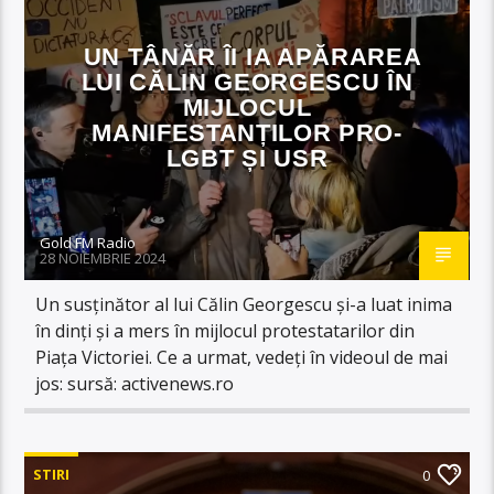
UN TÂNĂR ÎI IA APĂRAREA
LUI CĂLIN GEORGESCU ÎN
MIJLOCUL
MANIFESTANȚILOR PRO-
LGBT ȘI USR
Gold FM Radio
28 NOIEMBRIE 2024
Un susținător al lui Călin Georgescu și-a luat inima
în dinți și a mers în mijlocul protestatarilor din
Piața Victoriei. Ce a urmat, vedeți în videoul de mai
jos: sursă: activenews.ro
STIRI
0