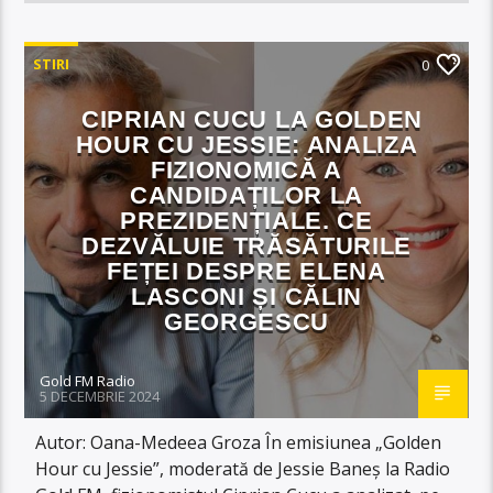
STIRI
0
CIPRIAN CUCU LA GOLDEN
HOUR CU JESSIE: ANALIZA
FIZIONOMICĂ A
CANDIDAȚILOR LA
PREZIDENȚIALE. CE
DEZVĂLUIE TRĂSĂTURILE
FEȚEI DESPRE ELENA
LASCONI ȘI CĂLIN
GEORGESCU
Gold FM Radio
5 DECEMBRIE 2024
Autor: Oana-Medeea Groza În emisiunea „Golden
Hour cu Jessie”, moderată de Jessie Baneș la Radio