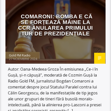
COMARONI: BOMBA E CĂ
SE FORȚEAZĂ MÂINE LA
CCR ANULAREA PRIMULUI
TUR DE PREZIDENȚIALE
Gold FM Radio
27 NOIEMBRIE 2024
Autor: Oana-Medeea Groza În emisiunea „Ce-i în
Gușă, și-n căpușă”, moderată de Cozmin Gușă la
Radio Gold FM, jurnalistul Bogdan Comaroni a
comentat despre jocul Statului Paralel contra lui
Călin Georgescu, de la manifestațiile de tip jegos
ale unor grupuri de tineri fără busolă moralo-
intelectuală, până la alinierea pro-Lasconi a presei
și analiștilor sorosiști, respectiv […]