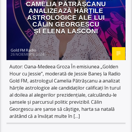
CAMELIA PĂTRĂȘCANU
ANALIZEAZĂ HĂRȚILE
ASTROLOGICE ALE LUI
CĂLIN GEORGESCU
ȘI ELENA LASCONI
Gold FM Radio
26 NOIEMBRIE 2024
Autor: Oana-Medeea Groza În emisiunea „Golden
Hour cu Jessie”, moderată de Jessie Baneș la Radio
Gold FM, astrologul Camelia Pătrășcanu a analizat
hărțile astrologice ale candidaților calificați în turul
al doilea al alegerilor prezidențiale, calculându-le
șansele și parcursul politic previzibil. Călin
Georgescu are șanse să câștige, harta sa natală
arătând că a învățat multe în […]