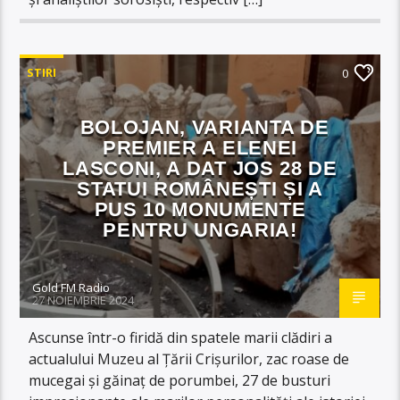
STIRI
0
BOLOJAN, VARIANTA DE
PREMIER A ELENEI
LASCONI, A DAT JOS 28 DE
STATUI ROMÂNEȘTI ȘI A
PUS 10 MONUMENTE
PENTRU UNGARIA!
Gold FM Radio
27 NOIEMBRIE 2024
Ascunse într-o firidă din spatele marii clădiri a
actualului Muzeu al Țării Crișurilor, zac roase de
mucegai și găinaț de porumbei, 27 de busturi