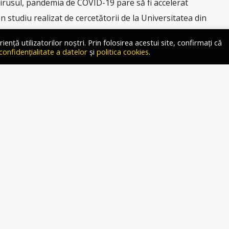
virusul, pandemia de COVID-19 pare să fi accelerat
n studiu realizat de cercetătorii de la Universitatea din
e colective ale izolării, stresului și incertitudinii au lăsat
ță utilizatorilor noștri. Prin folosirea acestui site, confirmați că
 detectabile la nivel structural în creierul persoanelor
 confidențialitate a datelor
și
politica cookies
.
ind algoritmi de inteligență artificială și scanări […]