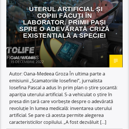
UTERUL ARTIFICIAL ȘI
COPIII FĂCUȚI ÎN
LABORATOR. PRIMII PAȘI
SPRE O ADEVĂRATĂ CRIZĂ
EXISTENȚIALĂ A SPECIEI
Gold FM Radio
15 DECEMBRIE 2022
Autor: Oana-Medeea Groza În ultima parte a
emisiunii „Scamatoriile Iosefinei”, jurnalista
Iosefina Pascal a adus în prim plan o știre șocantă:
apariția uterului artificial. S-a vehiculat o știre în
presa din țară care vorbește despre o adevărată
revoluție în lumea medicală: inventarea uterului
artificial. Se pare că acesta permite alegerea
caracteristicilor copilului. „A fost dezvăluit […]