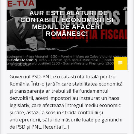
AUR ESTE ALĂTURI DE
CONTABILI, ECONOMIȘTI ȘI
MEDIUL DE AFACERI
ROMÂNESC!
Gold FM Radio
8 IULIE 2024
Guvernul PSD-PNL e o catastrofă totală pentru
România. Într-o țară în care stabilitatea economică
și transparența ar trebui să fie fundamentul
dezvoltării, acești impostori au instaurat un haos
legislativ, care afectează întregul mediu economic
și care, astăzi, a scos în stradă contabilii și
antreprenorii, sătui de măsurile luate pe genunchi
de PSD și PNL. Recenta […]