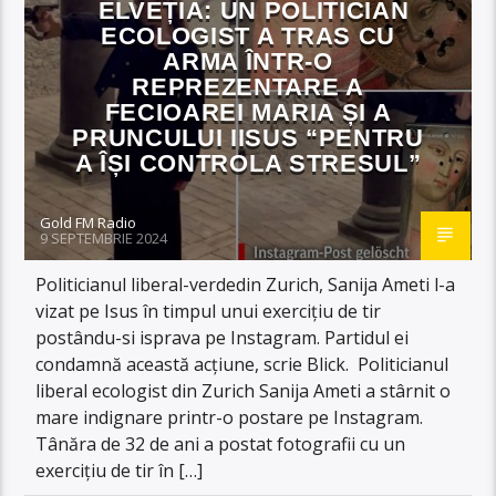
ELVEȚIA: UN POLITICIAN
ECOLOGIST A TRAS CU
ARMA ÎNTR-O
REPREZENTARE A
FECIOAREI MARIA ȘI A
PRUNCULUI IISUS “PENTRU
A ÎȘI CONTROLA STRESUL”
Gold FM Radio
9 SEPTEMBRIE 2024
Politicianul liberal-verdedin Zurich, Sanija Ameti l-a
vizat pe Isus în timpul unui exercițiu de tir
postându-si isprava pe Instagram. Partidul ei
condamnă această acțiune, scrie Blick. Politicianul
liberal ecologist din Zurich Sanija Ameti a stârnit o
mare indignare printr-o postare pe Instagram.
Tânăra de 32 de ani a postat fotografii cu un
exercițiu de tir în […]