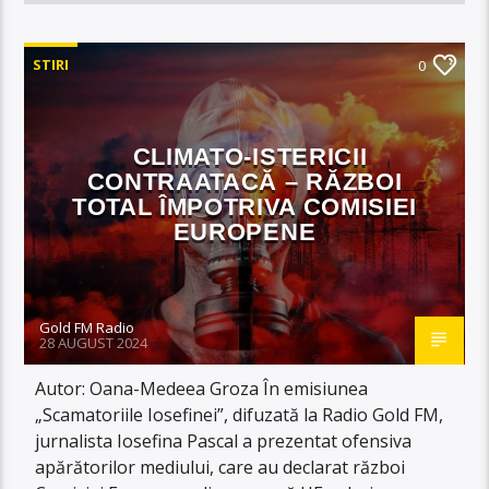
STIRI
0
CLIMATO-ISTERICII
CONTRAATACĂ – RĂZBOI
TOTAL ÎMPOTRIVA COMISIEI
EUROPENE
Gold FM Radio
28 AUGUST 2024
Autor: Oana-Medeea Groza În emisiunea
„Scamatoriile Iosefinei”, difuzată la Radio Gold FM,
jurnalista Iosefina Pascal a prezentat ofensiva
apărătorilor mediului, care au declarat război