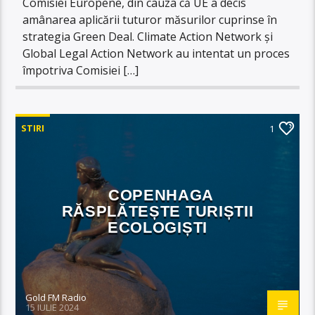
Comisiei Europene, din cauza că UE a decis
amânarea aplicării tuturor măsurilor cuprinse în
strategia Green Deal. Climate Action Network și
Global Legal Action Network au intentat un proces
împotriva Comisiei […]
STIRI
1
COPENHAGA
RĂSPLĂTEȘTE TURIȘTII
ECOLOGIȘTI
Gold FM Radio
15 IULIE 2024