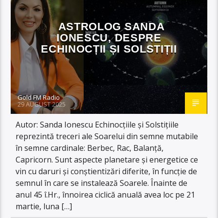
ASTROLOG SANDA
IONESCU, DESPRE
ECHINOCȚII ȘI SOLSTIȚII
Gold FM Radio
29 AUGUST 2025
Autor: Sanda Ionescu Echinocțiile și Solstițiile
reprezintă treceri ale Soarelui din semne mutabile
în semne cardinale: Berbec, Rac, Balanță,
Capricorn. Sunt aspecte planetare și energetice ce
vin cu daruri și conștientizări diferite, în funcție de
semnul în care se instalează Soarele. Înainte de
anul 45 î.Hr., înnoirea ciclică anuală avea loc pe 21
martie, luna […]