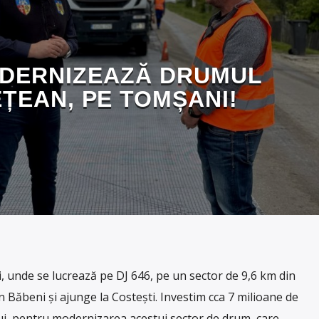
DERNIZEAZĂ DRUMUL
ȚEAN, PE TOMȘANI!
, unde se lucrează pe DJ 646, pe un sector de 9,6 km din
 Băbeni și ajunge la Costești. Investim cca 7 milioane de
ui, pentru modernizarea acestui sector de drum, care