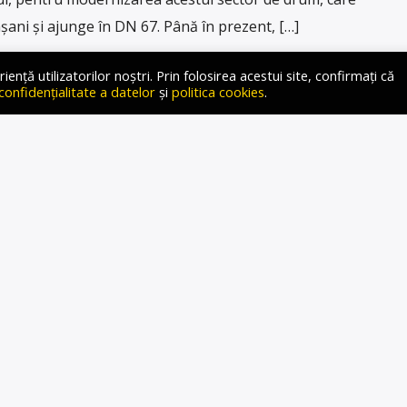
ni și ajunge în DN 67. Până în prezent, […]
ță utilizatorilor noștri. Prin folosirea acestui site, confirmați că
 confidențialitate a datelor
și
politica cookies
.