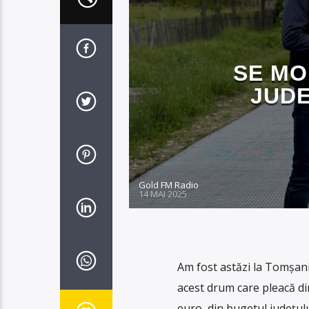
SE MO
JUDE
Gold FM Radio
14 MAI 2025
Am fost astăzi la Tomșani
acest drum care pleacă din
euro, din bugetul județul