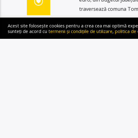
traversează comuna Tomșa
Acest site folosește cookies pentru a crea cea mai optimă experien
sunteți de acord cu
termenii și condițiile de utilizare
,
politica de