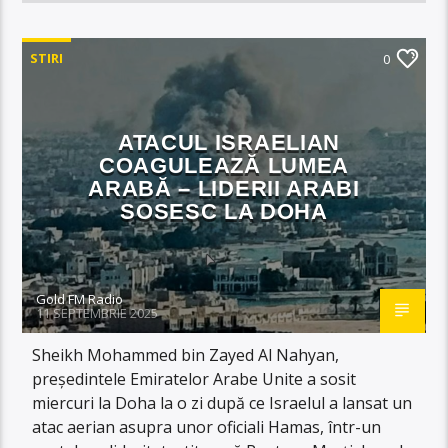
STIRI
0
ATACUL ISRAELIAN
COAGULEAZĂ LUMEA
ARABĂ – LIDERII ARABI
SOSESC LA DOHA
Gold FM Radio
11 SEPTEMBRIE 2025
Sheikh Mohammed bin Zayed Al Nahyan,
președintele Emiratelor Arabe Unite a sosit
miercuri la Doha la o zi după ce Israelul a lansat un
atac aerian asupra unor oficiali Hamas, într-un