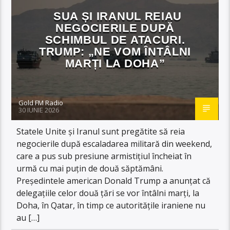
SUA ȘI IRANUL REIAU
NEGOCIERILE DUPĂ
SCHIMBUL DE ATACURI.
TRUMP: „NE VOM ÎNTÂLNI
MARȚI LA DOHA”
Gold FM Radio
30 IUNIE 2026
Statele Unite și Iranul sunt pregătite să reia
negocierile după escaladarea militară din weekend,
care a pus sub presiune armistițiul încheiat în
urmă cu mai puțin de două săptămâni.
Președintele american Donald Trump a anunțat că
delegațiile celor două țări se vor întâlni marți, la
Doha, în Qatar, în timp ce autoritățile iraniene nu
au […]