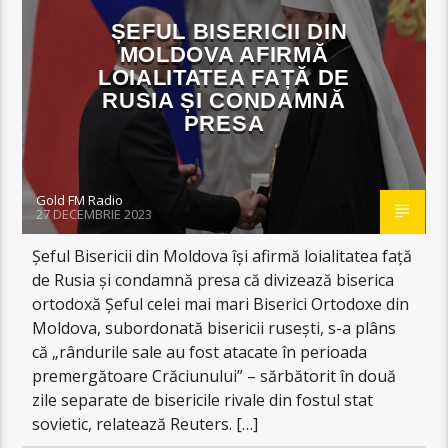
ȘEFUL BISERICII DIN
MOLDOVA AFIRMĂ
LOIALITATEA FAȚĂ DE
RUSIA ȘI CONDAMNĂ
PRESA
Gold FM Radio
27 DECEMBRIE 2023
Șeful Bisericii din Moldova își afirmă loialitatea față
de Rusia și condamnă presa că divizează biserica
ortodoxă Șeful celei mai mari Biserici Ortodoxe din
Moldova, subordonată bisericii rusești, s-a plâns
că „rândurile sale au fost atacate în perioada
premergătoare Crăciunului” – sărbătorit în două
zile separate de bisericile rivale din fostul stat
sovietic, relatează Reuters. […]