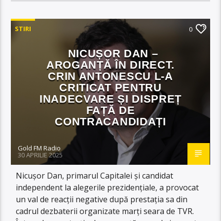
STIRI
0
NICUȘOR DAN –
AROGANȚĂ ÎN DIRECT.
CRIN ANTONESCU L-A
CRITICAT PENTRU
INADECVARE ȘI DISPREȚ
FAȚĂ DE
CONTRACANDIDAȚI
Gold FM Radio
30 APRILIE 2025
Nicușor Dan, primarul Capitalei și candidat
independent la alegerile prezidențiale, a provocat
un val de reacții negative după prestația sa din
cadrul dezbaterii organizate marți seara de TVR.