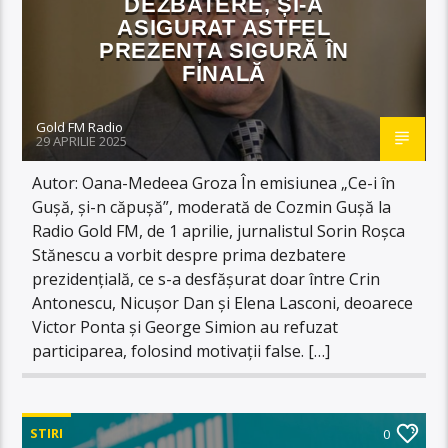
DEZBATERE, ȘI-A
ASIGURAT ASTFEL
PREZENȚA SIGURĂ ÎN
FINALĂ
Gold FM Radio
29 APRILIE 2025
Autor: Oana-Medeea Groza În emisiunea „Ce-i în
Gușă, și-n căpușă”, moderată de Cozmin Gușă la
Radio Gold FM, de 1 aprilie, jurnalistul Sorin Roșca
Stănescu a vorbit despre prima dezbatere
prezidențială, ce s-a desfășurat doar între Crin
Antonescu, Nicușor Dan și Elena Lasconi, deoarece
Victor Ponta și George Simion au refuzat
participarea, folosind motivații false. […]
STIRI
0