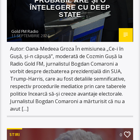
PROBABIL ARE ȘI O
ÎNȚELEGERE CU DEEP
STATE
Gold FM Radio
11 SEPTEMBRIE 2024
Autor: Oana-Medeea Groza În emisiunea „Ce-i în
Gușă, și-n căpușă”, moderată de Cozmin Gușă la
Radio Gold FM, jurnalistul Bogdan Comaroni a
vorbit despre dezbaterea prezidențială din SUA,
Trump-Harris, care au fost detaliile semnificative,
respectiv procedurile mediatice prin care taberele
politice încearcă să-și creeze avantaje electorale.
Jurnalistul Bogdan Comaroni a mărturisit că nu a
avut […]
STIRI
0