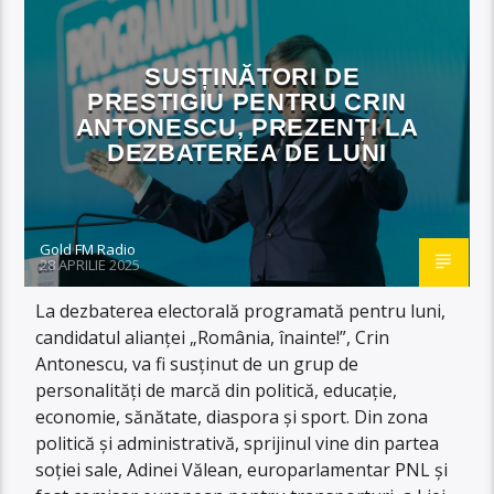
SUSȚINĂTORI DE
PRESTIGIU PENTRU CRIN
ANTONESCU, PREZENȚI LA
DEZBATEREA DE LUNI
Gold FM Radio
28 APRILIE 2025
La dezbaterea electorală programată pentru luni,
candidatul alianței „România, înainte!”, Crin
Antonescu, va fi susținut de un grup de
personalități de marcă din politică, educație,
economie, sănătate, diaspora și sport. Din zona
politică și administrativă, sprijinul vine din partea
soției sale, Adinei Vălean, europarlamentar PNL și