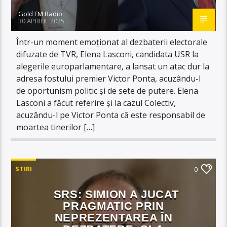
Gold FM Radio
30 APRILIE 2025
Într-un moment emoționat al dezbaterii electorale
difuzate de TVR, Elena Lasconi, candidata USR la
alegerile europarlamentare, a lansat un atac dur la
adresa fostului premier Victor Ponta, acuzându-l
de oportunism politic și de sete de putere. Elena
Lasconi a făcut referire și la cazul Colectiv,
acuzându-l pe Victor Ponta că este responsabil de
moartea tinerilor […]
STIRI
0
SRS: SIMION A JUCAT
PRAGMATIC PRIN
NEPREZENTAREA ÎN