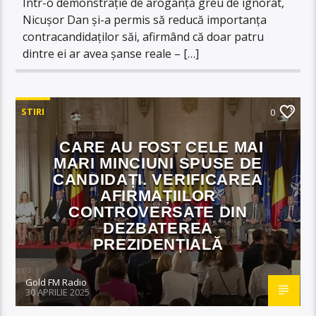
Într-o demonstrație de aroganță greu de ignorat,
Nicușor Dan și-a permis să reducă importanța
contracandidaților săi, afirmând că doar patru
dintre ei ar avea șanse reale – […]
STIRI
0
CARE AU FOST CELE MAI
MARI MINCIUNI SPUSE DE
CANDIDAȚI. VERIFICAREA
AFIRMAȚIILOR
CONTROVERSATE DIN
DEZBATEREA
PREZIDENȚIALĂ
Gold FM Radio
30 APRILIE 2025