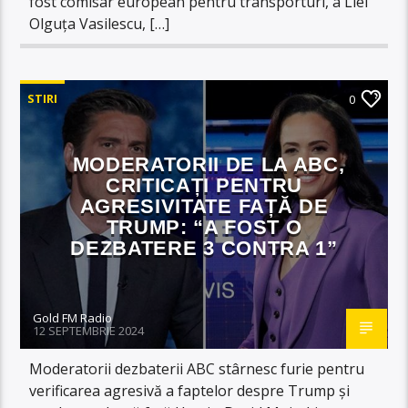
fost comisar european pentru transporturi, a Liei
Olguța Vasilescu, […]
STIRI
0
MODERATORII DE LA ABC,
CRITICAȚI PENTRU
AGRESIVITATE FAȚĂ DE
TRUMP: “A FOST O
DEZBATERE 3 CONTRA 1”
Gold FM Radio
12 SEPTEMBRIE 2024
Moderatorii dezbaterii ABC stârnesc furie pentru
verificarea agresivă a faptelor despre Trump și