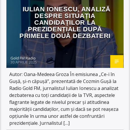
IULIAN IONESCU, ANALIZĂ
DESPRE SITUAȚIA
CANDIDAȚILOR LA
PREZIDENȚIALE DUPĂ
PRIMELE DOUĂ DEZBATERI
Gold FM Radio
30 APRILIE 2025
Autor: Oana-Medeea Groza În emisiunea „Ce-i în
Gușă, și-n căpușă”, prezentată de Cozmin Gușă la
Radio Gold FM, jurnalistul Iulian Ionescu a analizat
dezbaterea cu toți candidații de la TVR, aspectele
flagrante legate de nivelul precar și atitudinea
majorității candidaților, cum și dacă se pot reașeza
opțiunile în urma unor astfel de confruntări
prezidențiale. Jurnalistul […]