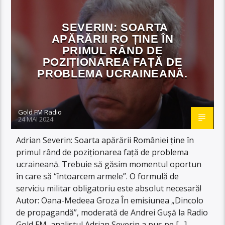
SEVERIN: SOARTA
APĂRĂRII RO ȚINE ÎN
PRIMUL RÂND DE
POZIȚIONAREA FAȚĂ DE
PROBLEMA UCRAINEANĂ.
Gold FM Radio
24 MAI 2024
Adrian Severin: Soarta apărării României ține în
primul rând de poziționarea față de problema
ucraineană. Trebuie să găsim momentul oportun
în care să “întoarcem armele”. O formulă de
serviciu militar obligatoriu este absolut necesară!
Autor: Oana-Medeea Groza În emisiunea „Dincolo
de propagandă”, moderată de Andrei Gușă la Radio
Gold FM, analistul Adrian Severin a pus pe […]