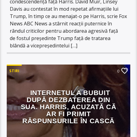
condescendență față Harris. David Muir, Linsey
Davis au contestat în mod repetat afirmațiile lui
Trump, în timp ce au menajat-o pe Harris, scrie Fox
News ABC News a stârnit reacții puternice în
rândul criticilor pentru abordarea agresivă față
de fostul președinte Trump față de tratarea
blândă a vicepreședintelui […]
STIRI
0
INTERNETUL A BUBUIT
DUPĂ DEZBATEREA DIN
SUA. HARRIS, ACUZATĂ CĂ
AR FI PRIMIT
RĂSPUNSURILE ÎN CASCĂ