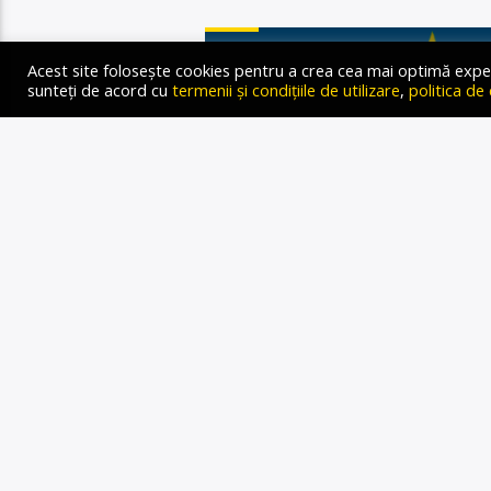
STIRI
Acest site folosește cookies pentru a crea cea mai optimă experien
sunteți de acord cu
termenii și condițiile de utilizare
,
politica de
MANEVRA
SE POAT
Gold FM Radio
29 IANUARIE 2024