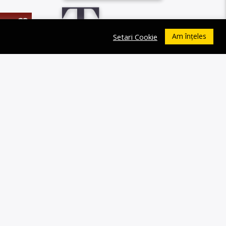
0
Am înțeles
Setari Cookie