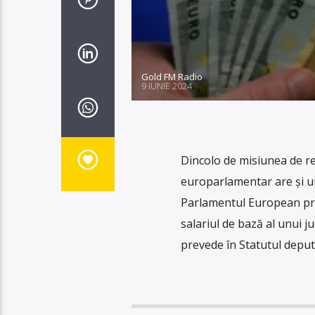
Gold FM Radio
9 IUNIE 2024
Dincolo de misiunea de rep
europarlamentar are şi un
Parlamentul European prime
salariul de bază al unui j
prevede în Statutul deputa