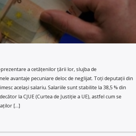
rezentare a cetăţenilor ţării lor, slujba de
ele avantaje pecuniare deloc de neglijat. Toţi deputaţii din
sc acelaşi salariu. Salariile sunt stabilite la 38,5 % din
udecător la CJUE (Curtea de Justiţie a UE), astfel cum se
ţilor […]