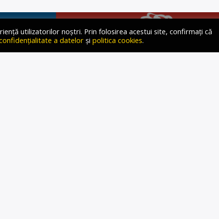
ță utilizatorilor noștri. Prin folosirea acestui site, confirmați că
 confidențialitate a datelor
și
politica cookies
.
 COMASĂRII ALEGERILOR
E ÎNTOARCE ÎMPOTRIVA
PUTERII