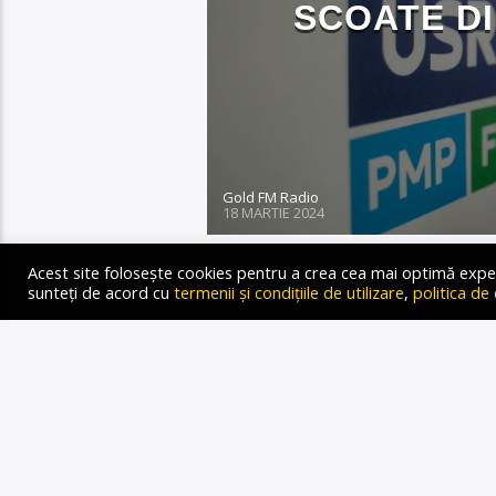
SCOATE DI
Gold FM Radio
18 MARTIE 2024
Acest site folosește cookies pentru a crea cea mai optimă experien
sunteți de acord cu
termenii și condițiile de utilizare
,
politica de
PMP are un partaj nerezolv
puterea (PSD+PNL) e nemu
Unită, scrie jurnalista Sa
Electoral Central (BEC) a 
Alianței Dreapta Unită fo