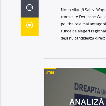
Noua Alianță Sahra Wagen
transmite Deutsche Welle
politice cele mai antagon
runde de alegeri regionale
deși nu candidează direct î
STIRI
ANALIZĂ