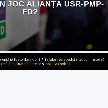
N JOC ALIANȚA USR-PMP-
FD?
ță utilizatorilor noștri. Prin folosirea acestui site, confirmați că
 confidențialitate a datelor
și
politica cookies
.
at în justiție. În același timp, primarii USR sunt hărțuiți iar
lțumită de potențialul de creștere al Alianței Dreapta
bina Fati pentru postul de radio Deutsche Welle. Biroul
decis duminică să respingă solicitarea de înregistrare a
rmată din […]