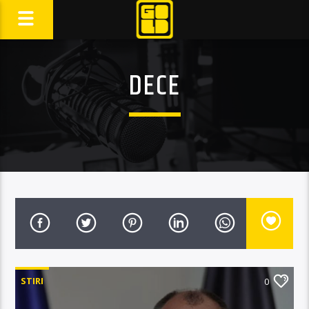
DECE
STIRI
0