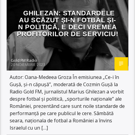
GHILEZAN: STANDARDELE
AU SCĂZUT ȘI-N FOTBAL ȘI-
N POLITICĂ, E DECI VREMEA
PROFITORILOR DE SERVICIU!
Gold FM Radio
20 NOIEMBRIE 2023
Autor: Oana-Medeea Groza În emisiunea „Ce-i în
Gușă, și-n căpușă”, moderată de Cozmin Gușă la
Radio Gold FM, jurnalistul Marius Ghilezan a vorbit
despre fotbal și politică, „sporturile naționale” ale
României, prezentând care sunt noile standarde de
performanță pe care publicul le cere. Sâmbătă
seara, naționala de fotbal a României a învins
Israelul cu un […]