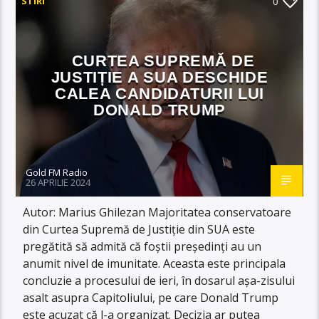
STIRI
0
CURTEA SUPREMĂ DE
JUSTIȚIE A SUA DESCHIDE
CALEA CANDIDATURII LUI
DONALD TRUMP
Gold FM Radio
26 APRILIE 2024
Autor: Marius Ghilezan Majoritatea conservatoare
din Curtea Supremă de Justiție din SUA este
pregătită să admită că foștii președinți au un
anumit nivel de imunitate. Aceasta este principala
concluzie a procesului de ieri, în dosarul așa-zisului
asalt asupra Capitoliului, pe care Donald Trump
este acuzat că l-a organizat. Decizia ar putea