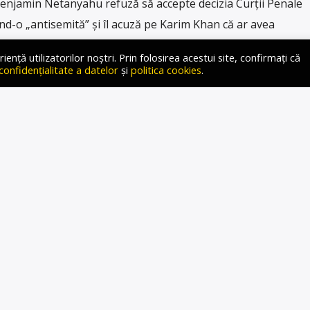
Benjamin Netanyahu refuză să accepte decizia Curții Penale
nd-o „antisemită” și îl acuză pe Karim Khan că ar avea
 scrie The Times of Israel, citat de stiripesurse.ro. Mai
ță utilizatorilor noștri. Prin folosirea acestui site, confirmați că
israelit cataloghează recentele eveniment drept
 confidențialitate a datelor
și
politica cookies
.
Netanyahu a respins acuzațiile formulate de Curtea Penală
riindu-le […]