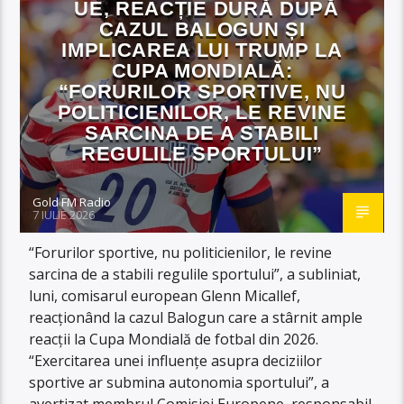
UE, REACȚIE DURĂ DUPĂ
CAZUL BALOGUN ȘI
IMPLICAREA LUI TRUMP LA
CUPA MONDIALĂ:
“FORURILOR SPORTIVE, NU
POLITICIENILOR, LE REVINE
SARCINA DE A STABILI
REGULILE SPORTULUI”
Gold FM Radio
7 IULIE 2026
“Forurilor sportive, nu politicienilor, le revine
sarcina de a stabili regulile sportului”, a subliniat,
luni, comisarul european Glenn Micallef,
reacţionând la cazul Balogun care a stârnit ample
reacţii la Cupa Mondială de fotbal din 2026.
“Exercitarea unei influenţe asupra deciziilor
sportive ar submina autonomia sportului”, a
avertizat membrul Comisiei Europene, responsabil