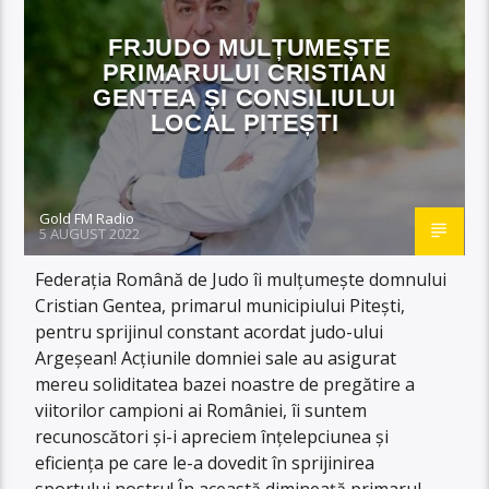
FRJUDO MULȚUMEȘTE
PRIMARULUI CRISTIAN
GENTEA ȘI CONSILIULUI
LOCAL PITEȘTI
Gold FM Radio
5 AUGUST 2022
Federația Română de Judo îi mulțumește domnului
Cristian Gentea, primarul municipiului Pitești,
pentru sprijinul constant acordat judo-ului
Argeșean! Acțiunile domniei sale au asigurat
mereu soliditatea bazei noastre de pregătire a
viitorilor campioni ai României, îi suntem
recunoscători și-i apreciem înțelepciunea și
eficiența pe care le-a dovedit în sprijinirea
sportului nostru! În această dimineață primarul