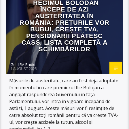
REGIMUL BOLODAN
ÎNCEPE DE AZI
AUSTERITATEA ÎN
ROMÂNIA: PREȚURILE VOR
BUBUI, CREȘTE TVA,
PENSIONARII PLĂTESC
CASS. LISTA COMPLETĂ A
SCHIMBĂRILOR
Gold FM Radio
1 AUGUST 2025
Măsurile de austeritate, care au fost deja adoptate
în momentul în care premierul Ilie Bolojan a
angajat răspunderea Guvernului în fața
Parlamentului, vor intra în vigoare începând de
astăzi, 1 august. Aceste măsuri vor fi resimțite de
către absolut toți românii pentru că va crește TVA-
ul, vor crește accizele la tutun, alcool și
combustibil, iar […]