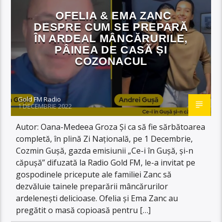
OFELIA & EMA ZANC
DESPRE CUM SE PREPARĂ
ÎN ARDEAL MÂNCĂRURILE,
PÂINEA DE CASĂ ȘI
COZONACUL
Gold FM Radio
1 DECEMBRIE 2022
Autor: Oana-Medeea Groza Și ca să fie sărbătoarea
completă, în plină Zi Națională, pe 1 Decembrie,
Cozmin Gușă, gazda emisiunii „Ce-i în Gușă, și-n
căpușă” difuzată la Radio Gold FM, le-a invitat pe
gospodinele pricepute ale familiei Zanc să
dezvăluie tainele preparării mâncărurilor
ardelenești delicioase. Ofelia și Ema Zanc au
pregătit o masă copioasă pentru […]