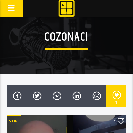
COZONACI
1
STIRI
1