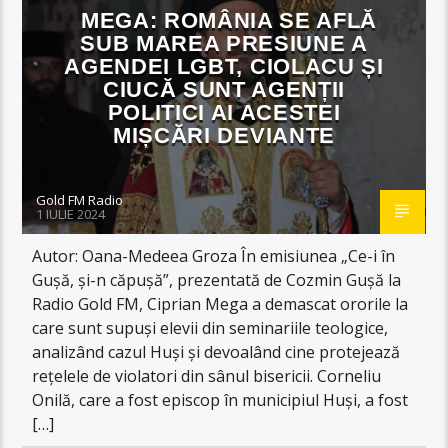
MEGA: ROMÂNIA SE AFLĂ
SUB MAREA PRESIUNE A
AGENDEI LGBT, CIOLACU ȘI
CIUCĂ SUNT AGENȚII
POLITICI AI ACESTEI
MIȘCĂRI DEVIANTE
Gold FM Radio
1 IULIE 2024
Autor: Oana-Medeea Groza În emisiunea „Ce-i în
Gușă, și-n căpușă”, prezentată de Cozmin Gușă la
Radio Gold FM, Ciprian Mega a demascat ororile la
care sunt supuși elevii din seminariile teologice,
analizând cazul Huși și devoalând cine protejează
rețelele de violatori din sânul bisericii. Corneliu
Onilă, care a fost episcop în municipiul Huși, a fost
[…]