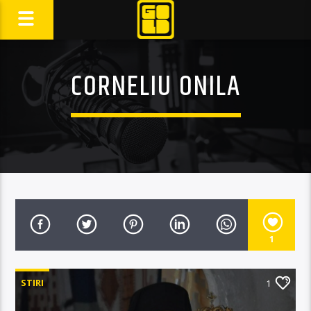
CORNELIU ONILA
1
STIRI
1