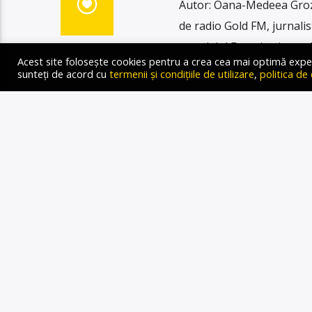
Autor: Oana-Medeea Groza 
de radio Gold FM, jurnalis
scandalul Epstein și a rea
Acest site folosește cookies pentru a crea cea mai optimă experien
Ferma Dacilor. În ancheta
sunteți de acord cu
termenii și condițiile de utilizare
,
politica de
faptul că relațiile sexual