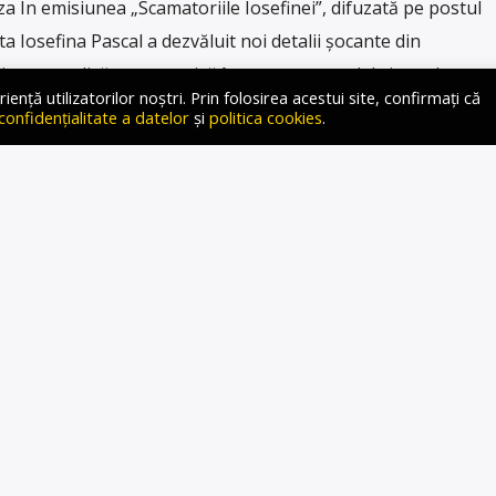
În emisiunea „Scamatoriile Iosefinei”, difuzată pe postul
ta Iosefina Pascal a dezvăluit noi detalii șocante din
lizat o analiză comparativă între acest scandal și cazul
ță utilizatorilor noștri. Prin folosirea acestui site, confirmați că
 despre cazul Epstein au apărut noi dezvăluiri legate de
 confidențialitate a datelor
și
politica cookies
.
e dintre oameni […]