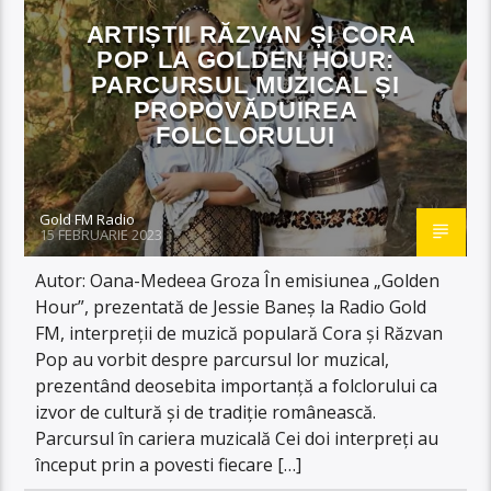
ARTIȘTII RĂZVAN ȘI CORA
POP LA GOLDEN HOUR:
PARCURSUL MUZICAL ȘI
PROPOVĂDUIREA
FOLCLORULUI
Gold FM Radio
15 FEBRUARIE 2023
Autor: Oana-Medeea Groza În emisiunea „Golden
Hour”, prezentată de Jessie Baneș la Radio Gold
FM, interpreții de muzică populară Cora și Răzvan
Pop au vorbit despre parcursul lor muzical,
prezentând deosebita importanță a folclorului ca
izvor de cultură și de tradiție românească.
Parcursul în cariera muzicală Cei doi interpreți au
început prin a povesti fiecare […]