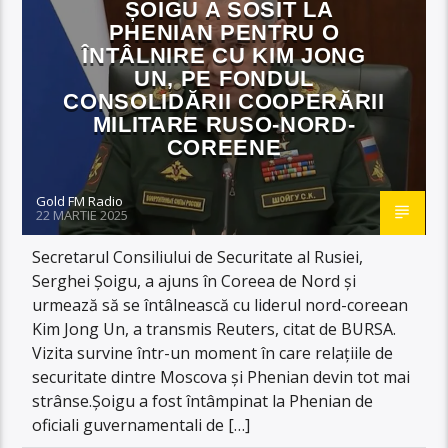
ȘOIGU A SOSIT LA
PHENIAN PENTRU O
ÎNTÂLNIRE CU KIM JONG
UN, PE FONDUL
CONSOLIDĂRII COOPERĂRII
MILITARE RUSO-NORD-
COREENE
Gold FM Radio
22 MARTIE 2025
Secretarul Consiliului de Securitate al Rusiei,
Serghei Șoigu, a ajuns în Coreea de Nord și
urmează să se întâlnească cu liderul nord-coreean
Kim Jong Un, a transmis Reuters, citat de BURSA.
Vizita survine într-un moment în care relațiile de
securitate dintre Moscova și Phenian devin tot mai
strânse.Șoigu a fost întâmpinat la Phenian de
oficiali guvernamentali de […]