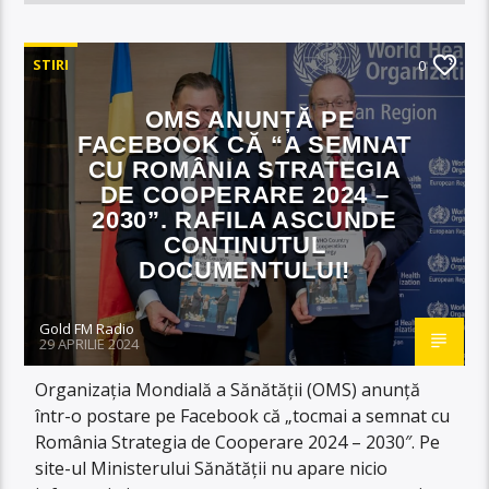
STIRI
0
OMS ANUNȚĂ PE
FACEBOOK CĂ “A SEMNAT
CU ROMÂNIA STRATEGIA
DE COOPERARE 2024 –
2030”. RAFILA ASCUNDE
CONTINUTUL
DOCUMENTULUI!
Gold FM Radio
29 APRILIE 2024
Organizația Mondială a Sănătății (OMS) anunță
într-o postare pe Facebook că „tocmai a semnat cu
România Strategia de Cooperare 2024 – 2030″. Pe
site-ul Ministerului Sănătății nu apare nicio