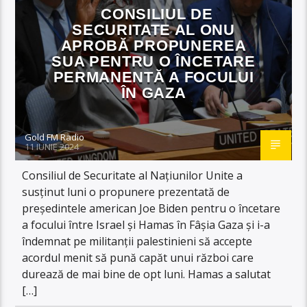
CONSILIUL DE
SECURITATE AL ONU
APROBĂ PROPUNEREA
SUA PENTRU O ÎNCETARE
PERMANENTĂ A FOCULUI
ÎN GAZA
Gold FM Radio
11 IUNIE 2024
Consiliul de Securitate al Naţiunilor Unite a
susţinut luni o propunere prezentată de
preşedintele american Joe Biden pentru o încetare
a focului între Israel şi Hamas în Fâşia Gaza şi i-a
îndemnat pe militanţii palestinieni să accepte
acordul menit să pună capăt unui război care
durează de mai bine de opt luni. Hamas a salutat
[…]