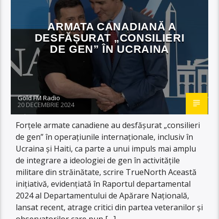
ARMATA CANADIANĂ A
DESFĂȘURAT „CONSILIERI
DE GEN” ÎN UCRAINA
Gold FM Radio
20 DECEMBRIE 2024
Forțele armate canadiene au desfășurat „consilieri
de gen” în operațiunile internaționale, inclusiv în
Ucraina și Haiti, ca parte a unui impuls mai amplu
de integrare a ideologiei de gen în activitățile
militare din străinătate, scrire TrueNorth Această
inițiativă, evidențiată în Raportul departamental
2024 al Departamentului de Apărare Națională,
lansat recent, atrage critici din partea veteranilor și
observatorilor care pun […]