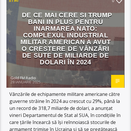
STIRI
0
DE CE MAI CERE SI TRUMP
BANI IN PLUS PENTRU
INARMAREA NATO:
COMPLEXUL INDUSTRIAL
MILITAR AMERICAN A AVUT
O CRESTERE DE VÂNZĂRI
DE SUTE DE MILIARDE DE
DOLARI ÎN 2024
Gold FM Radio
28 IANUARIE 2025
Vânzările de echipamente militare americane către
guverne străine în 2024 au crescut cu 29%, până la
un record de 318,7 miliarde de dolari, a anunţat
vineri Departamentul de Stat al SUA, în condiţiile în
care țările încearcă să îşi reînnoiască stocurile de
armament trimise în Ucraina și să se pregătească