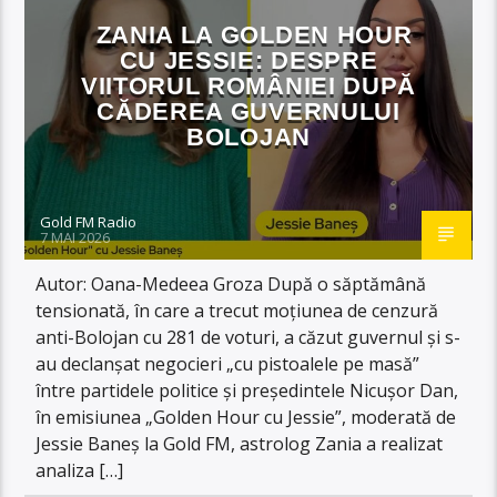
ZANIA LA GOLDEN HOUR
CU JESSIE: DESPRE
VIITORUL ROMÂNIEI DUPĂ
CĂDEREA GUVERNULUI
BOLOJAN
Gold FM Radio
7 MAI 2026
Autor: Oana-Medeea Groza După o săptămână
tensionată, în care a trecut moțiunea de cenzură
anti-Bolojan cu 281 de voturi, a căzut guvernul și s-
au declanșat negocieri „cu pistoalele pe masă”
între partidele politice și președintele Nicușor Dan,
în emisiunea „Golden Hour cu Jessie”, moderată de
Jessie Baneș la Gold FM, astrolog Zania a realizat
analiza […]