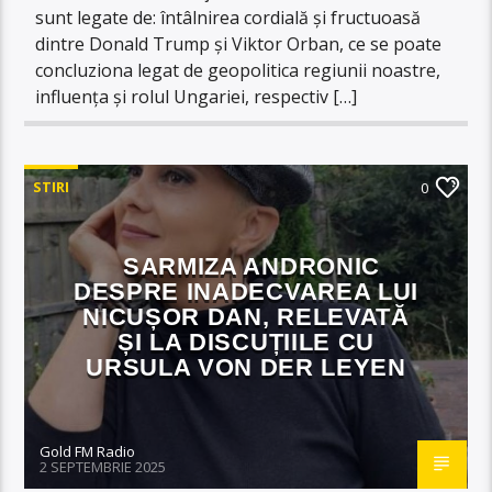
sunt legate de: întâlnirea cordială și fructuoasă
dintre Donald Trump și Viktor Orban, ce se poate
concluziona legat de geopolitica regiunii noastre,
influența și rolul Ungariei, respectiv […]
STIRI
0
SARMIZA ANDRONIC
DESPRE INADECVAREA LUI
NICUȘOR DAN, RELEVATĂ
ȘI LA DISCUȚIILE CU
URSULA VON DER LEYEN
Gold FM Radio
2 SEPTEMBRIE 2025