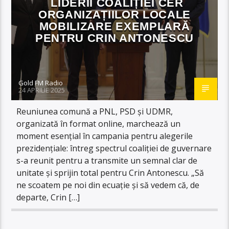
LIDERII COALIȚIEI CER
ORGANIZAȚIILOR LOCALE
MOBILIZARE EXEMPLARĂ
PENTRU CRIN ANTONESCU
Gold FM Radio
24 APRILIE 2025
Reuniunea comună a PNL, PSD și UDMR,
organizată în format online, marchează un
moment esențial în campania pentru alegerile
prezidențiale: întreg spectrul coaliției de guvernare
s-a reunit pentru a transmite un semnal clar de
unitate și sprijin total pentru Crin Antonescu. „Să
ne scoatem pe noi din ecuație și să vedem că, de
departe, Crin […]