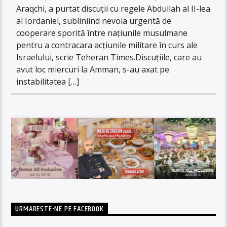
Araqchi, a purtat discuții cu regele Abdullah al II-lea
al Iordaniei, subliniind nevoia urgentă de
cooperare sporită între națiunile musulmane
pentru a contracara acțiunile militare în curs ale
Israelului, scrie Teheran Times.Discuțiile, care au
avut loc miercuri la Amman, s-au axat pe
instabilitatea […]
URMARESTE-NE PE FACEBOOK