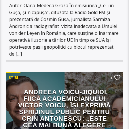
Autor: Oana-Medeea Groza În emisiunea „Ce-i în
Gușă, și-n căpușă”, difuzată la Radio Gold FM și
prezentată de Cozmin Gușă, jurnalista Sarmiza
Andronic a radiografiat vizita inadecvată a Ursulei
von der Leyen în România, care susține o înarmare
operativă iluzorie a țărilor UE în timp ce SUA își
potrivește pașii geopolitici cu blocul reprezentat
de […]
STIRI
1
ANDREEA VOICU-JIQUIDI,
FIICA ACADEMICIANULUI
VICTOR VOICU, ÎȘI EXPRIMĂ
SPRIJINUL PUBLIC PENTRU
CRIN ANTONESCU: „ESTE
CEA MAI BUNĂ ALEGERE