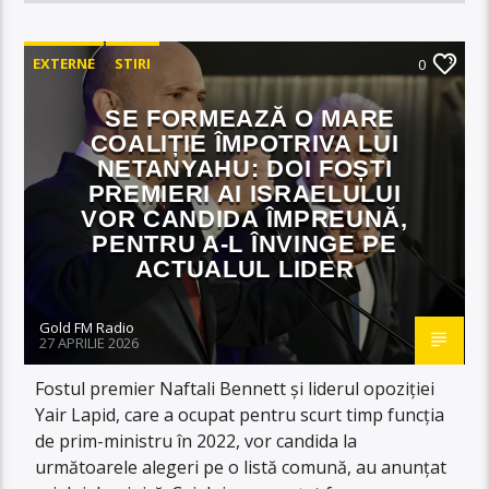
EXTERNE
STIRI
0
SE FORMEAZĂ O MARE
COALIȚIE ÎMPOTRIVA LUI
NETANYAHU: DOI FOȘTI
PREMIERI AI ISRAELULUI
VOR CANDIDA ÎMPREUNĂ,
PENTRU A-L ÎNVINGE PE
ACTUALUL LIDER
Gold FM Radio
27 APRILIE 2026
Fostul premier Naftali Bennett şi liderul opoziţiei
Yair Lapid, care a ocupat pentru scurt timp funcţia
de prim-ministru în 2022, vor candida la
următoarele alegeri pe o listă comună, au anunţat