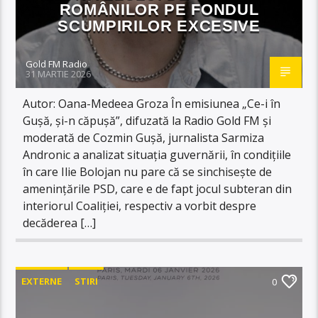
ROMÂNILOR PE FONDUL
SCUMPIRILOR EXCESIVE
Gold FM Radio
31 MARTIE 2026
Autor: Oana-Medeea Groza În emisiunea „Ce-i în
Gușă, și-n căpușă”, difuzată la Radio Gold FM și
moderată de Cozmin Gușă, jurnalista Sarmiza
Andronic a analizat situația guvernării, în condițiile
în care Ilie Bolojan nu pare că se sinchisește de
amenințările PSD, care e de fapt jocul subteran din
interiorul Coaliției, respectiv a vorbit despre
decăderea […]
EXTERNE
STIRI
0