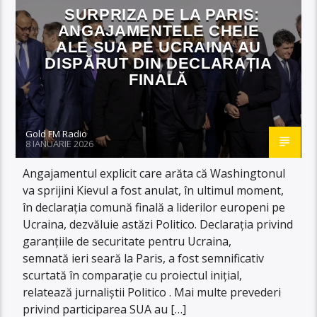
SURPRIZA DE LA PARIS:
ANGAJAMENTELE CHEIE
ALE SUA PE UCRAINA AU
DISPĂRUT DIN DECLARAȚIA
FINALĂ
Gold FM Radio
8 IANUARIE 2026
Angajamentul explicit care arăta că Washingtonul
va sprijini Kievul a fost anulat, în ultimul moment,
în declarația comună finală a liderilor europeni pe
Ucraina, dezvăluie astăzi Politico. Declarația privind
garanțiile de securitate pentru Ucraina,
semnată ieri seară la Paris, a fost semnificativ
scurtată în comparație cu proiectul inițial,
relatează jurnaliștii Politico . Mai multe prevederi
privind participarea SUA au […]