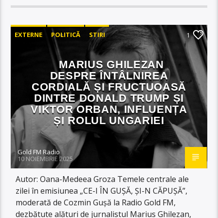
EXTERNE
POLITICĂ
STIRI
1
MARIUS GHILEZAN
DESPRE ÎNTÂLNIREA
CORDIALĂ ȘI FRUCTUOASĂ
DINTRE DONALD TRUMP ȘI
VIKTOR ORBAN, INFLUENȚA
ȘI ROLUL UNGARIEI
Gold FM Radio
10 NOIEMBRIE 2025
Autor: Oana-Medeea Groza Temele centrale ale
zilei în emisiunea „CE-I ÎN GUȘĂ, ȘI-N CĂPUȘĂ”,
moderată de Cozmin Gușă la Radio Gold FM,
dezbătute alături de jurnalistul Marius Ghilezan,