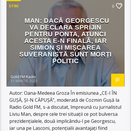
STIRI
0
MAN: DACĂ GEORGESCU
VA DECLARA SPRIJIN
PENTRU PONTA, ATUNCI
ACESTA E-N FINALĂ, IAR
SIMION ȘI MIȘCAREA
SUVERANISTĂ SUNT MORȚI
POLITIC
Gold FM Radio
31 MARTIE 2025
Autor: Oana-Medeea Groza În emisiunea „CE-I ÎN
GUȘĂ, ȘI-N CĂPUȘĂ”, moderată de Cozmin Gușă la
Radio Gold FM, s-a discutat, împreună cu jurnalistul
Liviu Man, despre cele trei situații ce pot bulversa
prezidențialele, două implicându-l pe Georgescu,
iar una pe Lasconi, potențialii avantajați fiind