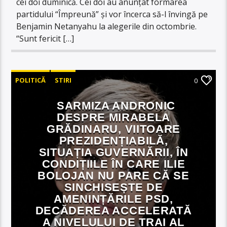
cei doi duminică. Cei doi au anunțat formarea
partidului “Împreună” și vor încerca să-l învingă pe
Benjamin Netanyahu la alegerile din octombrie.
“Sunt fericit […]
POLITICĂ
STIRI
0
SARMIZA ANDRONIC
DESPRE MIRABELA
GRĂDINARU, VIITOARE
PREZIDENȚIABILĂ,
SITUAȚIA GUVERNĂRII, ÎN
CONDIȚIILE ÎN CARE ILIE
BOLOJAN NU PARE CĂ SE
SINCHISEȘTE DE
AMENINȚĂRILE PSD,
DECĂDEREA ACCELERATĂ
A NIVELULUI DE TRAI AL