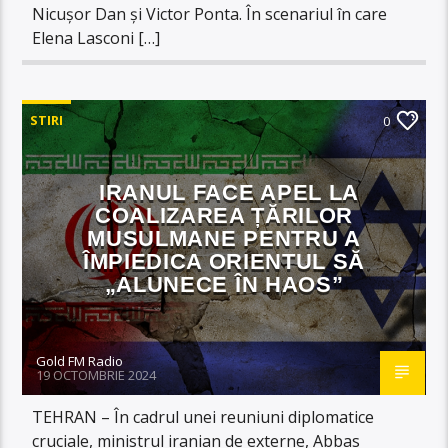
Nicușor Dan și Victor Ponta. În scenariul în care
Elena Lasconi […]
STIRI
0
IRANUL FACE APEL LA
COALIZAREA ȚĂRILOR
MUSULMANE PENTRU A
ÎMPIEDICA ORIENTUL SĂ
„ALUNECE ÎN HAOS”
Gold FM Radio
19 OCTOMBRIE 2024
TEHRAN – În cadrul unei reuniuni diplomatice
cruciale, ministrul iranian de externe, Abbas