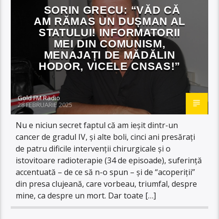
SORIN GRECU: “VĂD CĂ
AM RĂMAS UN DUȘMAN AL
STATULUI! INFORMATORII
MEI DIN COMUNISM,
MENAJAȚI DE MĂDĂLIN
HODOR, VICELE CNSAS!”
Gold FM Radio
28 FEBRUARIE 2025
Nu e niciun secret faptul că am ieșit dintr-un
cancer de gradul IV, și alte boli, cinci ani presărați
de patru dificile intervenții chirurgicale și o
istovitoare radioterapie (34 de episoade), suferință
accentuată – de ce să n-o spun – și de “acoperiții”
din presa clujeană, care vorbeau, triumfal, despre
mine, ca despre un mort. Dar toate […]