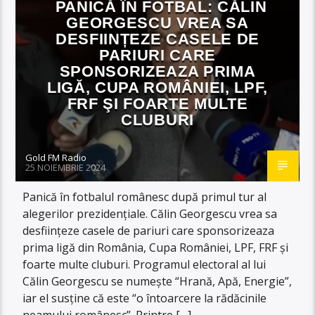
PANICĂ ÎN FOTBAL: CĂLIN
GEORGESCU VREA SA
DESFIINȚEZE CASELE DE
PARIURI CARE
SPONSORIZEAZA PRIMA
LIGĂ, CUPA ROMÂNIEI, LPF,
FRF ŞI FOARTE MULTE
CLUBURI
Gold FM Radio
25 NOIEMBRIE 2024
Panică în fotbalul românesc după primul tur al
alegerilor prezidențiale. Călin Georgescu vrea sa
desființeze casele de pariuri care sponsorizeaza
prima ligă din România, Cupa României, LPF, FRF şi
foarte multe cluburi. Programul electoral al lui
Călin Georgescu se numește “Hrană, Apă, Energie”,
iar el susține că este “o întoarcere la rădăcinile
neamului românesc”. Printre […]