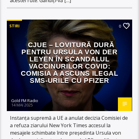
acestei rute. Gândiți-vă […]
STIRI
0
CJUE – LOVITURĂ DURĂ
PENTRU URSULA VON DER
LEYEN ÎN SCANDALUL
VACCINURILOR COVID:
COMISIA A ASCUNS ILEGAL
SMS-URILE CU PFIZER
Gold FM Radio
14 MAI 2025
Instanța supremă a UE a anulat decizia Comisiei de
a refuza ziarului New York Times accesul la
mesajele schimbate între președinta Ursula von