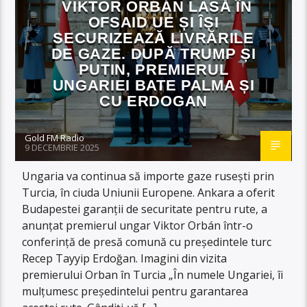
VIKTOR ORBÁN LASĂ ÎN
OFSAID UE ȘI ÎȘI
SECURIZEAZĂ LIVRĂRILE
DE GAZE. DUPĂ TRUMP ȘI
PUTIN, PREMIERUL
UNGARIEI BATE PALMA ȘI
CU ERDOGAN
Gold FM Radio
9 DECEMBRIE 2025
Ungaria va continua să importe gaze rusești prin
Turcia, în ciuda Uniunii Europene. Ankara a oferit
Budapestei garanții de securitate pentru rute, a
anunțat premierul ungar Viktor Orbán într-o
conferință de presă comună cu președintele turc
Recep Tayyip Erdoğan. Imagini din vizita
premierului Orban în Turcia „În numele Ungariei, îi
mulțumesc președintelui pentru garantarea