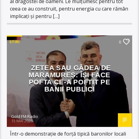
al dragostei de oameni. Le mulțumesc pentru tot
ceea ce au construit, pentru energia cu care rămân
implicați și pentru […]
STIRI
0
ZETEA SAU GÂDEA DE
MARAMUREȘ: ÎȘI FACE
POFTA CE-A POFTIT PE
BANII PUBLICI
Gold FM Radio
15 MAI 2025
Într-o demonstrație de forță tipică baronilor locali