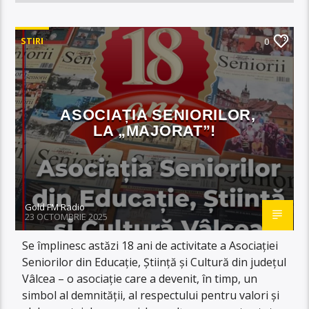
STIRI
0
ASOCIAȚIA SENIORILOR,
LA „MAJORAT”!
Gold FM Radio
23 OCTOMBRIE 2025
Se împlinesc astăzi 18 ani de activitate a Asociației
Seniorilor din Educație, Știință și Cultură din județul
Vâlcea – o asociație care a devenit, în timp, un
simbol al demnității, al respectului pentru valori și