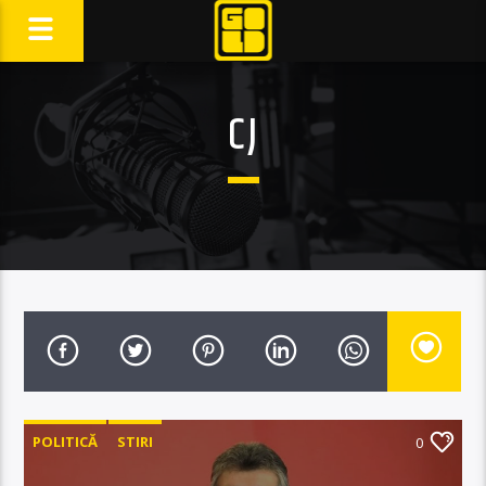
CJ
POLITICĂ
STIRI
0