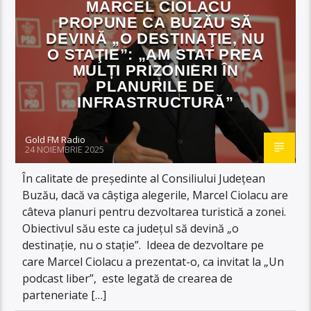
MARCEL CIOLACU
PROPUNE CA BUZĂU SĂ
DEVINĂ „O DESTINAŢIE, NU
O STAŢIE”: „AM STAT PREA
MULȚI PRIZONIERI ÎN
PLANURILE DE
INFRASTRUCTURĂ”
Gold FM Radio
24 NOIEMBRIE 2025
În calitate de preşedinte al Consiliului Judeţean
Buzău, dacă va câştiga alegerile, Marcel Ciolacu are
câteva planuri pentru dezvoltarea turistică a zonei.
Obiectivul său este ca judeţul să devină „o
destinaţie, nu o staţie”. Ideea de dezvoltare pe
care Marcel Ciolacu a prezentat-o, ca invitat la „Un
podcast liber”, este legată de crearea de
parteneriate […]