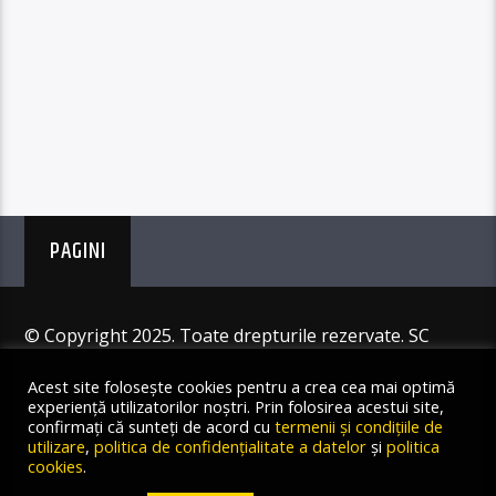
PAGINI
© Copyright 2025. Toate drepturile rezervate. SC
Angus Resources SRL
Acest site folosește cookies pentru a crea cea mai optimă
experiență utilizatorilor noștri. Prin folosirea acestui site,
confirmați că sunteți de acord cu
termenii și condițiile de
utilizare
,
politica de confidențialitate a datelor
și
politica
cookies
.