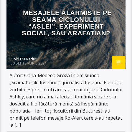
MESAJELE ALARMISTE PE
SEAMA CICLONULUI
“AȘLEI”. EXPERIMENT
SOCIAL, SAU ARAFATIAN?
Gold FM Radio
30 SEPTEMBRIE 2024
Autor: Oana-Medeea Groza În emisiunea
„Scamatoriile Iosefinei”, jurnalista Iosefina Pascal a
vorbit despre circul care s-a creat în jurul Ciclonului
Ashley, care nu a mai afectat România și care s-a
dovedit a fi o făcătură menită să înspăimânte
populația. Ieri, toți locuitorii din București au
primit pe telefon mesaje Ro-Alert care s-au repetat
la […]