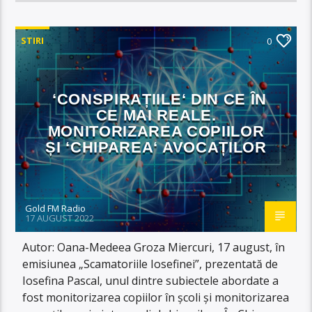
STIRI
0
‘CONSPIRAȚIILE‘ DIN CE ÎN
CE MAI REALE.
MONITORIZAREA COPIILOR
ȘI ‘CHIPAREA‘ AVOCAȚILOR
Gold FM Radio
17 AUGUST 2022
Autor: Oana-Medeea Groza Miercuri, 17 august, în
emisiunea „Scamatoriile Iosefinei”, prezentată de
Iosefina Pascal, unul dintre subiectele abordate a
fost monitorizarea copiilor în școli și monitorizarea