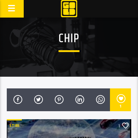
CHIP
1
STIRI
1