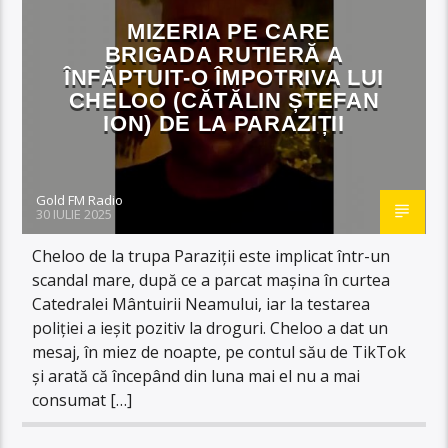
MIZERIA PE CARE
BRIGADA RUTIERĂ A
ÎNFĂPTUIT-O ÎMPOTRIVA LUI
CHELOO (CĂTĂLIN ȘTEFAN
ION) DE LA PARAZIȚII
Gold FM Radio
30 IULIE 2025
Cheloo de la trupa Paraziții este implicat într-un
scandal mare, după ce a parcat mașina în curtea
Catedralei Mântuirii Neamului, iar la testarea
poliției a ieșit pozitiv la droguri. Cheloo a dat un
mesaj, în miez de noapte, pe contul său de TikTok
și arată că începând din luna mai el nu a mai
consumat […]