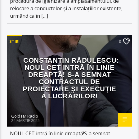
procedura de igienizare a amplasamentului, de
relocare a conductelor și a instalațiilor existente,
urmând ca în […]
STIRI
0
CONSTANTIN RĂDULESCU:
NOUL CET INTRĂ ÎN LINIE
DREAPTĂ! S-A SEMNAT
CONTRACTUL DE
PROIECTARE ȘI EXECUȚIE
A LUCRĂRILOR!
Gold FM Radio
24 MARTIE 2025
NOUL CET intră în linie dreaptă!S-a semnat