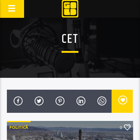
CET
POLITICĂ
0