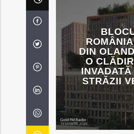
BLOCU
ROMÂNIA
DIN OLAND
O CLĂDI
INVADATĂ 
STRĂZII V
Gold FM Radio
18 MARTIE 2025