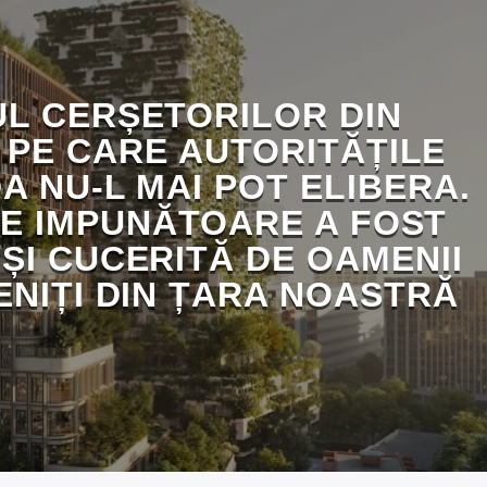
L CERȘETORILOR DIN
 PE CARE AUTORITĂȚILE
A NU-L MAI POT ELIBERA.
RE IMPUNĂTOARE A FOST
ȘI CUCERITĂ DE OAMENII
ENIȚI DIN ȚARA NOASTRĂ