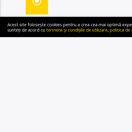
Cu toate că majoritatea ro
Acest site folosește cookies pentru a crea cea mai optimă experien
taxele, există și cazuri c
sunteți de acord cu
termenii și condițiile de utilizare
,
politica de
exemplu vine din Olanda, 
multe apartamente dintr-un
a determinat să părăseas