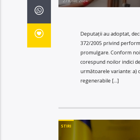
27 IUNIE 2024
Deputaţii au adoptat, dec
372/2005 privind performa
promulgare. Conform noil
corespund noilor indici de
următoarele variante: a) 
regenerabile […]
STIRI