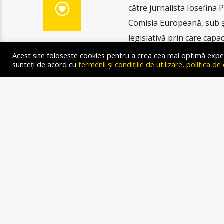
către jurnalista Iosefina 
Comisia Europeană, sub ș
legislativă prin care capa
energetică. Același lucru 
Acest site folosește cookies pentru a crea cea mai optimă experien
sunteți de acord cu
termenii și condițiile de utilizare
,
politica de