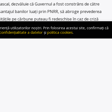
Pascal, dezvăluie că Guvernul a fost constrâns de către
antajul banilor luați prin PNRR, să abroge prevederea
citățile pe cărbune puteau fi redeschise în caz de criză
era promovat și de către Virgil […]
ță utilizatorilor noștri. Prin folosirea acestui site, confirmați că
 confidențialitate a datelor
și
politica cookies
.