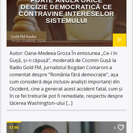
POATE ANULA ORICE
DECIZIE DEMOCRATICĂ CE
CONTRAVINE INTERESELOR
SISTEMULUI
Gold FM Radio
18 DECEMBRIE 2024
Autor: Oana-Medeea Groza În emisiunea „Ce-i în
Gușă, și-n căpușă”, moderată de Cozmin Gușă la
Radio Gold FM, jurnalistul Bogdan Comaroni a
comentat despre ”România fără democrație”, așa
cum consideră deja inclusiv analiști importanți din
Occident, cine a generat acest accident fatal, cum și
în ce fel treburile pot fi remediate, respectiv despre
tăcerea Washington-ului […]
STIRI
0