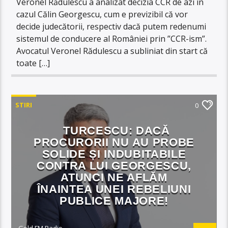
Veronel Rădulescu a analizat decizia CCR de azi în
cazul Călin Georgescu, cum e previzibil că vor
decide judecătorii, respectiv dacă putem redenumi
sistemul de conducere al României prin ”CCR-ism”.
Avocatul Veronel Rădulescu a subliniat din start că
toate […]
STIRI
0
TURCESCU: DACĂ
PROCURORII NU AU PROBE
SOLIDE ȘI INDUBITABILE
CONTRA LUI GEORGESCU,
ATUNCI NE AFLĂM
ÎNAINTEA UNEI REBELIUNI
PUBLICE MAJORE!
Gold FM Radio