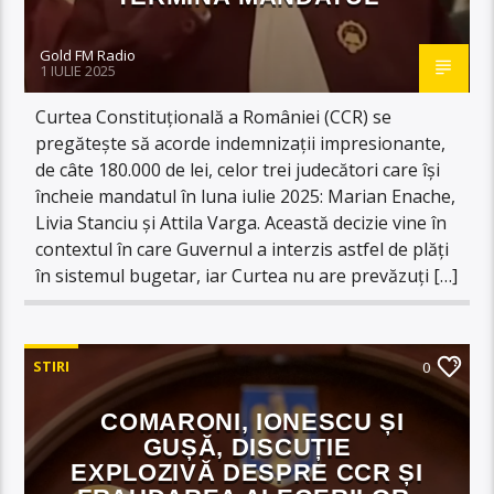
Gold FM Radio
1 IULIE 2025
Curtea Constituțională a României (CCR) se
pregătește să acorde indemnizații impresionante,
de câte 180.000 de lei, celor trei judecători care își
încheie mandatul în luna iulie 2025: Marian Enache,
Livia Stanciu și Attila Varga. Această decizie vine în
contextul în care Guvernul a interzis astfel de plăți
în sistemul bugetar, iar Curtea nu are prevăzuți […]
STIRI
0
COMARONI, IONESCU ȘI
GUȘĂ, DISCUȚIE
EXPLOZIVĂ DESPRE CCR ȘI