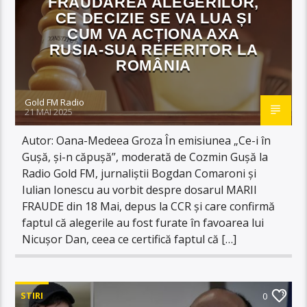
FRAUDAREA ALEGERILOR,
CE DECIZIE SE VA LUA ȘI
CUM VA ACȚIONA AXA
RUSIA-SUA REFERITOR LA
ROMÂNIA
Gold FM Radio
21 MAI 2025
Autor: Oana-Medeea Groza În emisiunea „Ce-i în
Gușă, și-n căpușă”, moderată de Cozmin Gușă la
Radio Gold FM, jurnaliștii Bogdan Comaroni și
Iulian Ionescu au vorbit despre dosarul MARII
FRAUDE din 18 Mai, depus la CCR și care confirmă
faptul că alegerile au fost furate în favoarea lui
Nicușor Dan, ceea ce certifică faptul că […]
STIRI
0