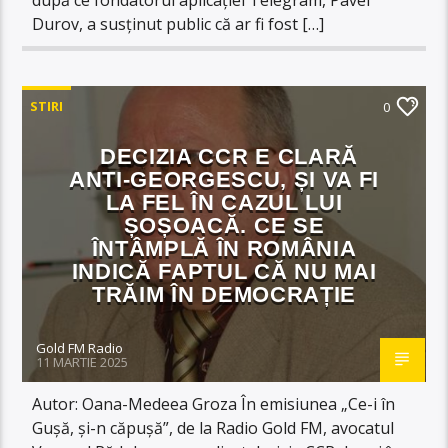
Durov, a susținut public că ar fi fost […]
STIRI
0
DECIZIA CCR E CLARĂ
ANTI-GEORGESCU, ȘI VA FI
LA FEL ÎN CAZUL LUI
ȘOȘOACĂ. CE SE
ÎNTÂMPLĂ ÎN ROMÂNIA
INDICĂ FAPTUL CĂ NU MAI
TRĂIM ÎN DEMOCRAȚIE
Gold FM Radio
11 MARTIE 2025
Autor: Oana-Medeea Groza În emisiunea „Ce-i în
Gușă, și-n căpușă”, de la Radio Gold FM, avocatul