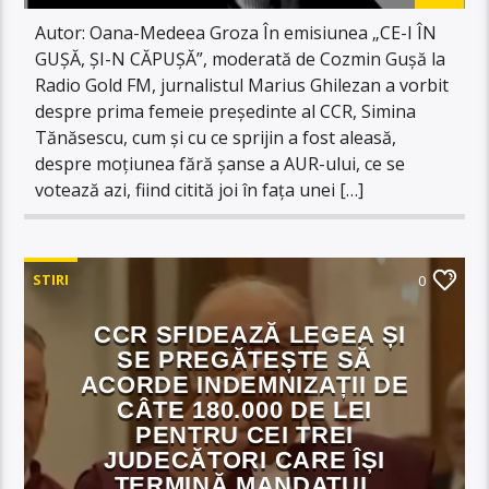
Autor: Oana-Medeea Groza În emisiunea „CE-I ÎN
GUȘĂ, ȘI-N CĂPUȘĂ”, moderată de Cozmin Gușă la
Radio Gold FM, jurnalistul Marius Ghilezan a vorbit
despre prima femeie președinte al CCR, Simina
Tănăsescu, cum și cu ce sprijin a fost aleasă,
despre moțiunea fără șanse a AUR-ului, ce se
votează azi, fiind citită joi în fața unei […]
STIRI
0
CCR SFIDEAZĂ LEGEA ȘI
SE PREGĂTEȘTE SĂ
ACORDE INDEMNIZAȚII DE
CÂTE 180.000 DE LEI
PENTRU CEI TREI
JUDECĂTORI CARE ÎȘI
TERMINĂ MANDATUL