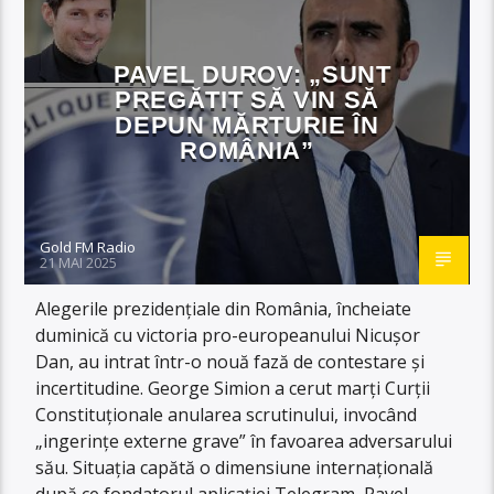
PAVEL DUROV: „SUNT
PREGĂTIT SĂ VIN SĂ
DEPUN MĂRTURIE ÎN
ROMÂNIA”
Gold FM Radio
21 MAI 2025
Alegerile prezidențiale din România, încheiate
duminică cu victoria pro-europeanului Nicușor
Dan, au intrat într-o nouă fază de contestare și
incertitudine. George Simion a cerut marți Curții
Constituționale anularea scrutinului, invocând
„ingerințe externe grave” în favoarea adversarului
său. Situația capătă o dimensiune internațională
după ce fondatorul aplicației Telegram, Pavel