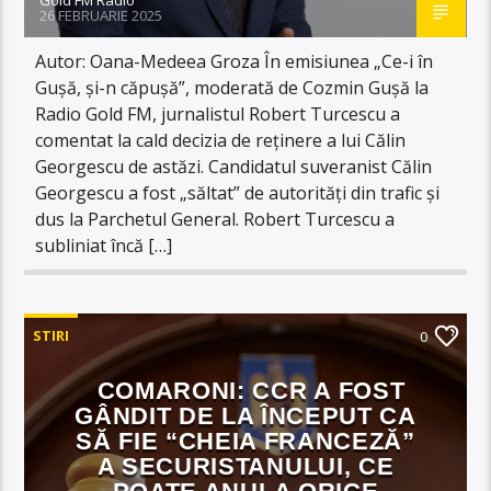
26 FEBRUARIE 2025
Autor: Oana-Medeea Groza În emisiunea „Ce-i în
Gușă, și-n căpușă”, moderată de Cozmin Gușă la
Radio Gold FM, jurnalistul Robert Turcescu a
comentat la cald decizia de reținere a lui Călin
Georgescu de astăzi. Candidatul suveranist Călin
Georgescu a fost „săltat” de autorități din trafic și
dus la Parchetul General. Robert Turcescu a
subliniat încă […]
STIRI
0
COMARONI: CCR A FOST
GÂNDIT DE LA ÎNCEPUT CA
SĂ FIE “CHEIA FRANCEZĂ”
A SECURISTANULUI, CE