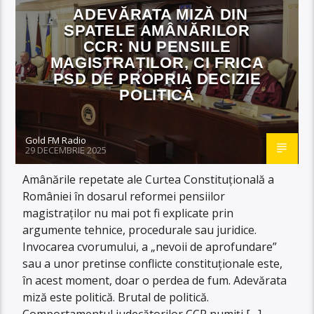
ADEVĂRATA MIZĂ DIN
SPATELE AMÂNĂRILOR
CCR: NU PENSIILE
MAGISTRAȚILOR, CI FRICA
PSD DE PROPRIA DECIZIE
POLITICĂ
Gold FM Radio
29 DECEMBRIE 2025
Amânările repetate ale Curtea Constituțională a
României în dosarul reformei pensiilor
magistraților nu mai pot fi explicate prin
argumente tehnice, procedurale sau juridice.
Invocarea cvorumului, a „nevoii de aprofundare”
sau a unor pretinse conflicte constituționale este,
în acest moment, doar o perdea de fum. Adevărata
miză este politică. Brutal de politică.
Comportamentul judecătorilor CCR numiți […]