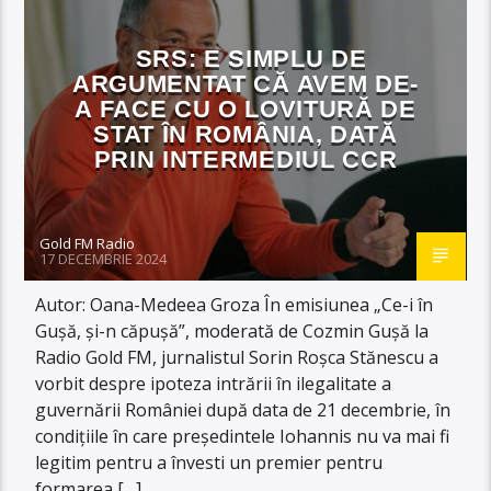
SRS: E SIMPLU DE
ARGUMENTAT CĂ AVEM DE-
A FACE CU O LOVITURĂ DE
STAT ÎN ROMÂNIA, DATĂ
PRIN INTERMEDIUL CCR
Gold FM Radio
17 DECEMBRIE 2024
Autor: Oana-Medeea Groza În emisiunea „Ce-i în
Gușă, și-n căpușă”, moderată de Cozmin Gușă la
Radio Gold FM, jurnalistul Sorin Roșca Stănescu a
vorbit despre ipoteza intrării în ilegalitate a
guvernării României după data de 21 decembrie, în
condițiile în care președintele Iohannis nu va mai fi
legitim pentru a învesti un premier pentru
formarea […]