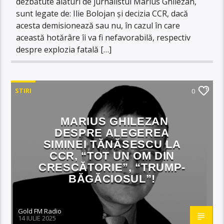
dezbătute alături de jurnalistul Marius Ghilezan,
sunt legate de: Ilie Bolojan și decizia CCR, dacă
acesta demisionează sau nu, în cazul în care
această hotărâre îi va fi nefavorabilă, respectiv
despre explozia fatală […]
STIRI
0
MARIUS GHILEZAN
DESPRE ALEGEREA
SIMINEI TĂNĂSESCU LA
CCR, “TOT UN OM DIN
CRESCĂTORIE”, “TRUMP-
BĂGĂCIOSUL”!
Gold FM Radio
14 IULIE 2025