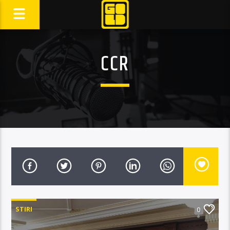
CCR
STIRI
0