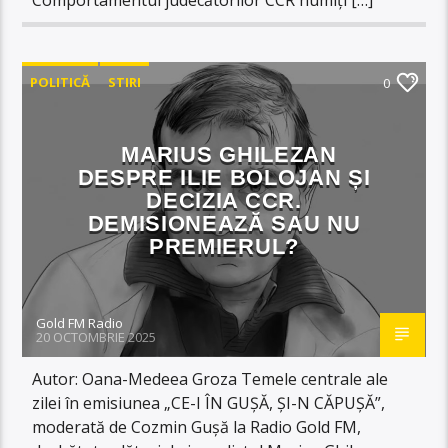
POLITICĂ
STIRI
0
MARIUS GHILEZAN
DESPRE ILIE BOLOJAN ȘI
DECIZIA CCR.
DEMISIONEAZĂ SAU NU
PREMIERUL?
Gold FM Radio
20 OCTOMBRIE 2025
Autor: Oana-Medeea Groza Temele centrale ale
zilei în emisiunea „CE-I ÎN GUȘĂ, ȘI-N CĂPUȘĂ”,
moderată de Cozmin Gușă la Radio Gold FM,