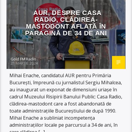
AUR, DESPRE CASA
RADIO, CLĂDIREA-
MASTODONT AFLATĂ ÎN
PARAGINĂ DE 34 DE ANI
Gold FM Radio
21 MARTIE 2024
Mihai Enache, candidatul AUR pentru Primăria
București, împreună cu jurnalistul Sergiu Mihalcea,
au inaugurat un exponat de dimensiuni uriașe în
cadrul Muzeului Risipirii Banului Public: Casa Radio,
clădirea-mastodont care a fost abandonată de
toate administrațiile Bucureștiului de după 1990.
Mihai Enache a subliniat incompetența
administrațiilor locale pe parcursul a 34 de ani, în
care clădirea […]