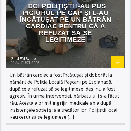
DOI POLIȚIȘTI I-AU PUS
PICIORUL PE CAP ȘI L-AU
ÎNCĂTUȘAT PE UN BĂTRÂN
CARDIAC PENTRU CĂ A
REFUZAT SĂ SE
LEGITIMEZE
Gold FM Radio
23 AUGUST 2025
Un bătrân cardiac a fost încătușat și doborât la
pământ de Poliția Locală Pașcani pe Esplanadă,
după ce a refuzat să se legitimeze, deși nu a fost
agresiv. În urma intervenției, bărbatului i s-a făcut
rău. Acesta a primit îngrijiri medicale abia după
insistențele soției și ale trecătorilor. Polițiștii locali
i-au cerut să se legitimeze […]