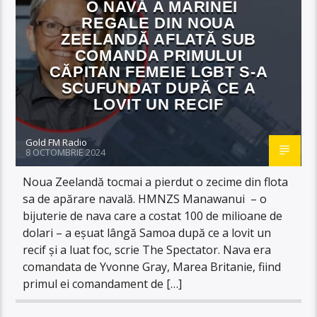
O NAVĂ A MARINEI
REGALE DIN NOUA
ZEELANDĂ AFLATĂ SUB
COMANDA PRIMULUI
CĂPITAN FEMEIE LGBT S-A
SCUFUNDAT DUPĂ CE A
LOVIT UN RECIF
Gold FM Radio
8 OCTOMBRIE 2024
Noua Zeelandă tocmai a pierdut o zecime din flota
sa de apărare navală. HMNZS Manawanui – o
bijuterie de nava care a costat 100 de milioane de
dolari – a eșuat lângă Samoa după ce a lovit un
recif și a luat foc, scrie The Spectator. Nava era
comandata de Yvonne Gray, Marea Britanie, fiind
primul ei comandament de […]